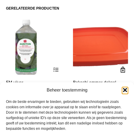
optie
GERELATEERDE PRODUCTEN
kan
gekozen
worden
op
de
productpagina
Dit
EM vijver
Bokashi emmer deksel
product
Prijsklasse:
€
18,50
-
€
34,25
€
15,95
Beheer toestemming
incl. btw
incl. btw
heeft
€ 18,50
meerdere
tot
Om de beste ervaringen te bieden, gebruiken wij technologieën zoals
variaties.
€ 34,25
cookies om informatie over je apparaat op te slaan en/of te raadplegen.
Deze
Door in te stemmen met deze technologieën kunnen wij gegevens zoals
optie
surfgedrag of unieke ID's op deze site verwerken. Als je geen toestemming
kan
geeft of uw toestemming intrekt, kan dit een nadelige invloed hebben op
bepaalde functies en mogelijkheden.
gekozen