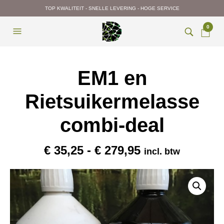
TOP KWALITEIT - SNELLE LEVERING - HOGE SERVICE
0
EM1 en
Rietsuikermelasse
combi-deal
Prijsklasse:
€
35,25
-
€
279,95
incl. btw
€ 35,25
tot
€ 279,95