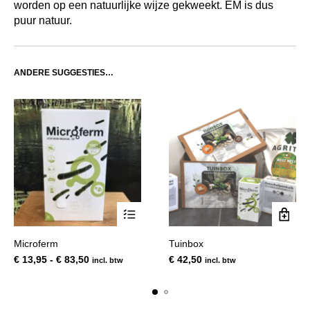
worden op een natuurlijke wijze gekweekt. EM is dus
puur natuur.
ANDERE SUGGESTIES…
Dit
Microferm
Tuinbox
product
Prijsklasse:
€
13,95
-
€
83,50
€
42,50
incl. btw
incl. btw
heeft
€ 13,95
meerdere
tot
variaties.
€ 83,50
Deze