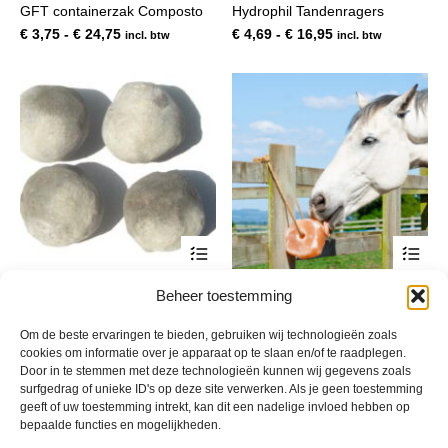
GFT containerzak Composto
Hydrophil Tandenragers
meerdere
mee
variaties.
var
Prijsklasse:
Prijsklasse:
€
3,75
-
€
24,75
€
4,69
-
€
16,95
incl. btw
incl. btw
Deze
De
€ 3,75
€ 4,69
optie
opt
tot
tot
kan
kan
€ 24,75
€ 16,95
gekozen
gek
worden
wor
op
op
de
de
productpagina
pro
Dit
Dit
product
pro
heeft
hee
EM Bokashi Vijverballen
Himalaya liksteen
Beheer toestemming
meerdere
mee
(handgemaakt)
variaties.
var
Prijsklasse:
€
6,75
-
€
25,95
incl. btw
Deze
De
Prijsklasse:
€ 6,75
€
4,50
-
€
215,00
Om de beste ervaringen te bieden, gebruiken wij technologieën zoals
incl. btw
optie
opt
€ 4,50
tot
cookies om informatie over je apparaat op te slaan en/of te raadplegen.
kan
kan
Door in te stemmen met deze technologieën kunnen wij gegevens zoals
tot
€ 25,95
gekozen
gek
surfgedrag of unieke ID's op deze site verwerken. Als je geen toestemming
€ 215,00
worden
wor
geeft of uw toestemming intrekt, kan dit een nadelige invloed hebben op
op
op
bepaalde functies en mogelijkheden.
de
de