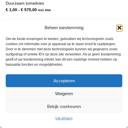
Duurzaam tuinadvies
meerdere
variaties.
Prijsklasse:
€
1,00
-
€
575,00
incl. btw
Deze
€ 1,00
optie
tot
kan
€ 575,00
Beheer toestemming
gekozen
worden
Om de beste ervaringen te bieden, gebruiken wij technologieën zoals
op
cookies om informatie over je apparaat op te slaan en/of te raadplegen.
de
Door in te stemmen met deze technologieën kunnen wij gegevens zoals
productpagina
surfgedrag of unieke ID's op deze site verwerken. Als je geen toestemming
geeft of uw toestemming intrekt, kan dit een nadelige invloed hebben op
bepaalde functies en mogelijkheden.
© 2013 - 2026 De Duurzame Tuin KvK Gouda 29029262 - BTW nr
Accepteren
NL001968744B76 Hosting:
BGMA.nl
Weigeren
Bekijk voorkeuren
Uw privacy