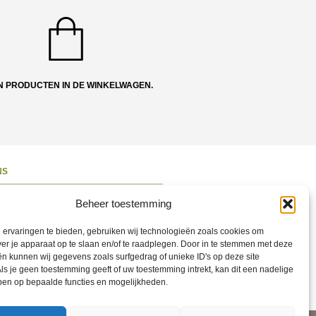
N PRODUCTEN IN DE WINKELWAGEN.
NS
ons
Beheer toestemming
 en Route
ervaringen te bieden, gebruiken wij technologieën zoals cookies om
ct opnemen
ver je apparaat op te slaan en/of te raadplegen. Door in te stemmen met deze
n kunnen wij gegevens zoals surfgedrag of unieke ID's op deze site
ons op Social
ls je geen toestemming geeft of uw toestemming intrekt, kan dit een nadelige
ben op bepaalde functies en mogelijkheden.