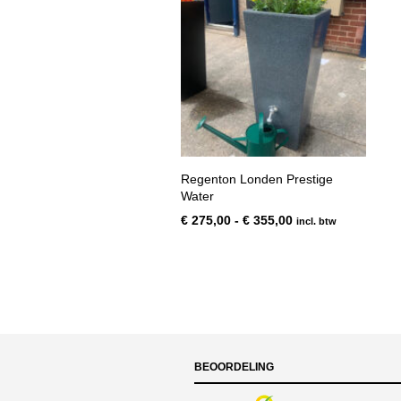
Regenton Londen Prestige
Water
Prijsklasse:
€
275,00
-
€
355,00
incl. btw
€ 275,00
tot
€ 355,00
BEOORDELING