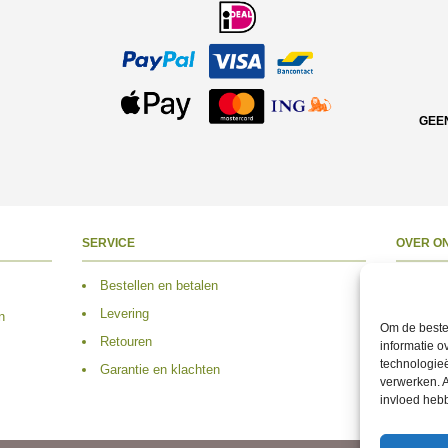
GEE
SERVICE
OVER O
Bestellen en betalen
Over 
Levering
Adres
n
Om de beste 
Retouren
Conta
informatie o
technologieë
Garantie en klachten
Volg 
verwerken. A
invloed heb