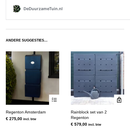
ANDERE SUGGESTIES…
Dit
Regenton Amsterdam
Rainblock set van 2
product
Regenton
€
275,00
incl. btw
heeft
€
579,00
incl. btw
meerdere