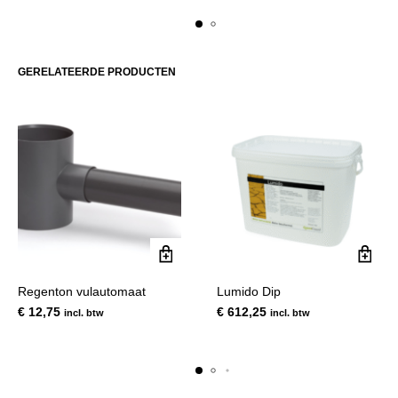
variaties.
Deze
optie
kan
GERELATEERDE PRODUCTEN
gekozen
worden
op
de
productpagina
Regenton vulautomaat
Lumido Dip
€
12,75
€
612,25
incl. btw
incl. btw