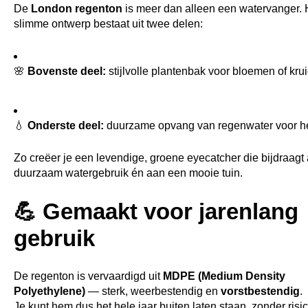
De
London regenton
is meer dan alleen een watervanger. 
slimme ontwerp bestaat uit twee delen:
🌸
Bovenste deel:
stijlvolle plantenbak voor bloemen of kru
💧
Onderste deel:
duurzame opvang van regenwater voor h
Zo creëer je een levendige, groene eyecatcher die bijdraagt
duurzaam watergebruik én aan een mooie tuin.
💪 Gemaakt voor jarenlang
gebruik
De regenton is vervaardigd uit
MDPE (Medium Density
Polyethylene)
— sterk, weerbestendig en
vorstbestendig
.
Je kunt hem dus het hele jaar buiten laten staan, zonder risi