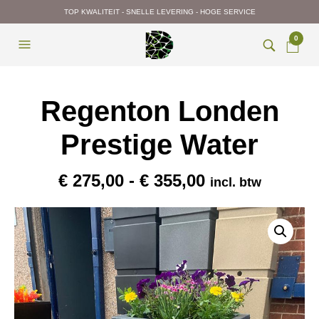
TOP KWALITEIT - SNELLE LEVERING - HOGE SERVICE
0
Regenton Londen
Prestige Water
Prijsklasse:
€
275,00
-
€
355,00
incl. btw
€ 275,00
tot
€ 355,00