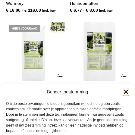
Wormery
Hennepmatten
meerdere
mee
variaties.
var
Prijsklasse:
Prijsklasse:
€
16,00
-
€
116,00
€
6,77
-
€
8,00
incl. btw
incl. btw
Deze
De
€ 16,00
€ 6,77
optie
opt
tot
tot
kan
kan
€ 116,00
€ 8,00
GEEN VOORRAAD
gekozen
gek
worden
wor
op
op
de
de
productpagina
pro
Dit
Dit
product
pro
heeft
hee
Basaltgruis (Lavagrijs) –
Franky’s Flora Lavameel
meerdere
mee
Beheer toestemming
Bodemverbeteraar voor
variaties.
var
Prijsklasse:
€
5,50
-
€
525,00
incl. btw
Kleigrond
Deze
De
€ 5,50
Om de beste ervaringen te bieden, gebruiken wij technologieën zoals
optie
opt
Prijsklasse:
tot
€
5,00
-
€
360,00
incl. btw
cookies om informatie over je apparaat op te slaan en/of te raadplegen.
kan
kan
€ 5,00
€ 525,00
Door in te stemmen met deze technologieën kunnen wij gegevens zoals
gekozen
gek
tot
surfgedrag of unieke ID's op deze site verwerken. Als je geen toestemming
worden
wor
€ 360,00
geeft of uw toestemming intrekt, kan dit een nadelige invloed hebben op
op
op
bepaalde functies en mogelijkheden.
de
de