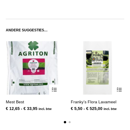
ANDERE SUGGESTIES…
Dit
Dit
Mest Best
Franky’s Flora Lavameel
product
product
Prijsklasse:
Prijsklasse:
€
12,65
-
€
33,95
€
5,50
-
€
525,00
incl. btw
incl. btw
heeft
heeft
€ 12,65
€ 5,50
meerdere
meerde
tot
tot
variaties.
variatie
€ 33,95
€ 525,00
Deze
Deze