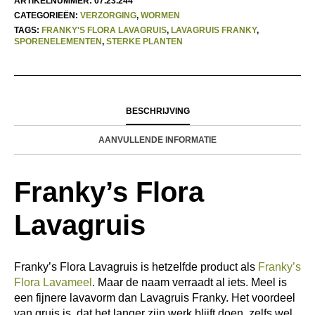
ARTIKELNUMMER:
07.23.244
CATEGORIEËN:
VERZORGING
,
WORMEN
TAGS:
FRANKY'S FLORA LAVAGRUIS
,
LAVAGRUIS FRANKY
,
SPORENELEMENTEN
,
STERKE PLANTEN
BESCHRIJVING
AANVULLENDE INFORMATIE
Franky’s Flora
Lavagruis
Franky’s Flora Lavagruis is hetzelfde product als
Franky’s
Flora Lavameel
. Maar de naam verraadt al iets. Meel is
een fijnere lavavorm dan Lavagruis Franky. Het voordeel
van gruis is, dat het langer zijn werk blijft doen, zelfs wel