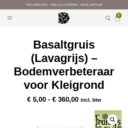
TOP KWALITEIT - SNELLE LEVERING - HOGE SERVICE
0
Basaltgruis
(Lavagrijs) –
Bodemverbeteraar
voor Kleigrond
Prijsklasse:
€
5,00
-
€
360,00
incl. btw
€ 5,00
tot
€ 360,00