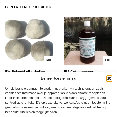
optie
optie
GERELATEERDE PRODUCTEN
kan
kan
gekozen
gekoze
worden
worden
op
op
de
de
productpagina
product
Dit
Dit
EM Bokashi Vijverballen
EM Gefermenteerd
product
product
(handgemaakt)
Plantenextract
Beheer toestemming
heeft
heeft
Prijsklasse:
Prijsklasse:
€
4,50
-
€
215,00
€
22,95
-
€
199,99
incl. btw
incl. btw
meerdere
meerde
€ 4,50
€ 22,95
Om de beste ervaringen te bieden, gebruiken wij technologieën zoals
variaties.
variatie
tot
tot
cookies om informatie over je apparaat op te slaan en/of te raadplegen.
Deze
Deze
€ 215,00
€ 199,99
Door in te stemmen met deze technologieën kunnen wij gegevens zoals
optie
optie
surfgedrag of unieke ID's op deze site verwerken. Als je geen toestemming
kan
kan
geeft of uw toestemming intrekt, kan dit een nadelige invloed hebben op
bepaalde functies en mogelijkheden.
gekozen
gekoze