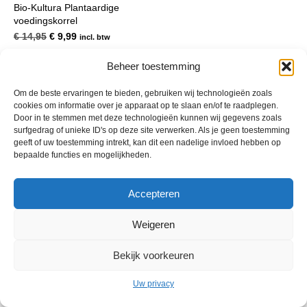
Bio-Kultura Plantaardige
voedingskorrel
Oorspronkelijke
Huidige
€
14,95
€
9,99
incl. btw
prijs
prijs
was:
is:
Beheer toestemming
€ 14,95.
€ 9,99.
Om de beste ervaringen te bieden, gebruiken wij technologieën zoals
cookies om informatie over je apparaat op te slaan en/of te raadplegen.
Door in te stemmen met deze technologieën kunnen wij gegevens zoals
surfgedrag of unieke ID's op deze site verwerken. Als je geen toestemming
geeft of uw toestemming intrekt, kan dit een nadelige invloed hebben op
bepaalde functies en mogelijkheden.
Accepteren
© 2013 - 2026 De Duurzame Tuin KvK Gouda 29029262 - BTW nr
NL001968744B76 Hosting:
BGMA.nl
Weigeren
Bekijk voorkeuren
Uw privacy