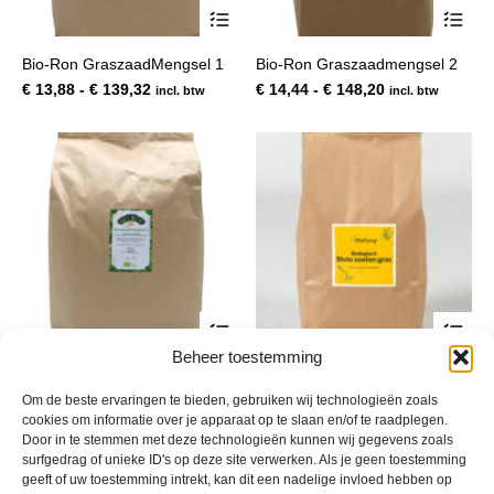
Dit
Dit
product
pro
heeft
hee
Bio-Ron GraszaadMengsel 1
Bio-Ron Graszaadmengsel 2
meerdere
mee
variaties.
var
Prijsklasse:
Prijsklasse:
€
13,88
-
€
139,32
€
14,44
-
€
148,20
incl. btw
incl. btw
Deze
De
€ 13,88
€ 14,44
optie
opt
tot
tot
kan
kan
€ 139,32
€ 148,20
gekozen
gek
worden
wor
op
op
de
de
productpagina
pro
Dit
Dit
product
pro
Beheer toestemming
heeft
hee
Bio-Ron Graszaadmengsel 4
Natuly Blote Voeten Gras
meerdere
mee
variaties.
var
Prijsklasse:
Prijsklasse:
€
14,44
-
€
148,20
€
16,65
-
€
149,86
Om de beste ervaringen te bieden, gebruiken wij technologieën zoals
incl. btw
incl. btw
Deze
De
€ 14,44
€ 16,65
cookies om informatie over je apparaat op te slaan en/of te raadplegen.
optie
opt
Door in te stemmen met deze technologieën kunnen wij gegevens zoals
tot
tot
kan
kan
surfgedrag of unieke ID's op deze site verwerken. Als je geen toestemming
€ 148,20
€ 149,86
gekozen
gek
geeft of uw toestemming intrekt, kan dit een nadelige invloed hebben op