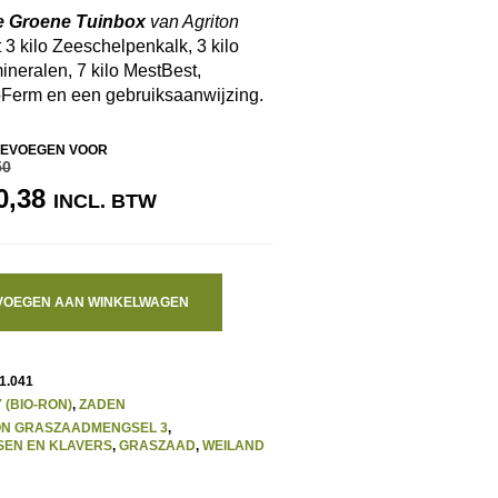
e Groene Tuinbox
van Agriton
 3 kilo Zeeschelpenkalk, 3 kilo
ineralen, 7 kilo MestBest,
Ferm en een gebruiksaanwijzing.
EVOEGEN VOOR
50
RSPRONKELIJKE
HUIDIGE
0,38
INCL. BTW
IJS
PRIJS
S:
IS:
2,50.
€ 40,38.
VOEGEN AAN WINKELWAGEN
1.041
 (BIO-RON)
,
ZADEN
ON GRASZAADMENGSEL 3
,
EN EN KLAVERS
,
GRASZAAD
,
WEILAND