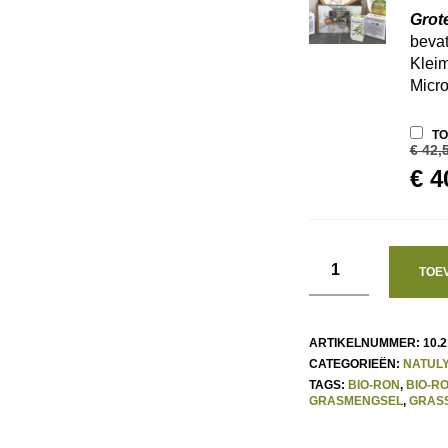
Grot
bevat
Kleim
Micro
TO
€
42,
OO
€
4
PR
WA
€ 4
TOE
ARTIKELNUMMER:
10.2
CATEGORIEËN:
NATULY
TAGS:
BIO-RON
,
BIO-R
GRASMENGSEL
,
GRASS