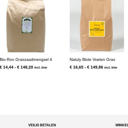
Bio-Ron Graszaadmengsel 4
Natuly Blote Voeten Gras
Prijsklasse:
Prijsklasse:
€
14,44
-
€
148,20
€
16,65
-
€
149,86
incl. btw
incl. btw
€ 14,44
€ 16,65
tot
tot
€ 148,20
€ 149,86
VEILIG BETALEN
WINKE