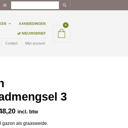
KEN
AANBIEDINGEN
0
🌿 NIEUWSBRIEF
Contact
Mijn account
n
admengsel 3
Prijsklasse:
48,20
incl. btw
€ 14,44
tot
l gazon als graasweide.