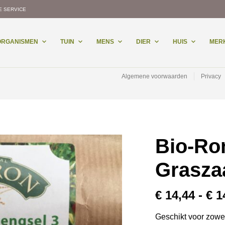
E SERVICE
-ORGANISMEN
TUIN
MENS
DIER
HUIS
MER
Algemene voorwaarden
Privacy
Bio-Ro
Grasza
€
14,44
-
€
1
Geschikt voor zowe