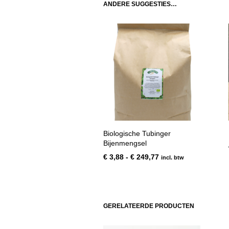
ANDERE SUGGESTIES…
Biologische Tubinger
Bijenmengsel
Prijsklasse:
€
3,88
-
€
249,77
incl. btw
€ 3,88
tot
€ 249,77
GERELATEERDE PRODUCTEN