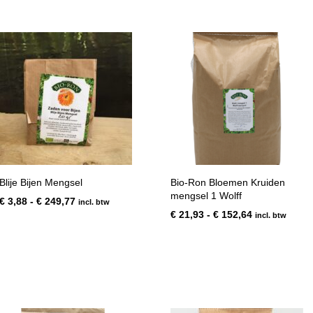
Blije Bijen Mengsel
Bio-Ron Bloemen Kruiden
mengsel 1 Wolff
Prijsklasse:
€
3,88
-
€
249,77
incl. btw
€ 3,88
Prijsklasse:
€
21,93
-
€
152,64
incl. btw
tot
€ 21,93
€ 249,77
tot
€ 152,64