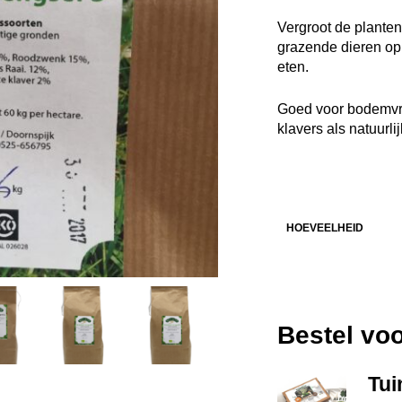
Vergroot de planten
grazende dieren opl
eten.
Goed voor bodemvr
klavers als natuurlij
HOEVEELHEID
Bestel vo
Tui