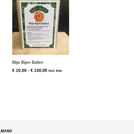
Blije Bijen Ballen
Prijsklasse:
€
10,50
-
€
130,00
incl. btw
€ 10,50
tot
€ 130,00
LMAND