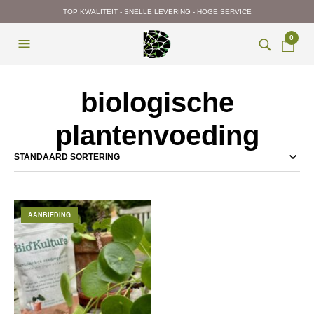
TOP KWALITEIT - SNELLE LEVERING - HOGE SERVICE
0
biologische
plantenvoeding
AANBIEDING