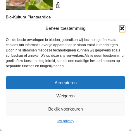
Bio-Kultura Plantaardige
voedingskorrel
Beheer toestemming
Oorspronkelijke
Huidige
€
14,95
€
9,99
incl. btw
prijs
prijs
was:
is:
Om de beste ervaringen te bieden, gebruiken wij technologieën zoals
cookies om informatie over je apparaat op te slaan en/of te raadplegen.
€ 14,95.
€ 9,99.
Door in te stemmen met deze technologieën kunnen wij gegevens zoals
surfgedrag of unieke ID's op deze site verwerken. Als je geen toestemming
geeft of uw toestemming intrekt, kan dit een nadelige invloed hebben op
bepaalde functies en mogelijkheden.
Accepteren
Weigeren
© 2013 - 2026 De Duurzame Tuin KvK Gouda 29029262 - BTW nr
NL001968744B76 Hosting:
BGMA.nl
Bekijk voorkeuren
Uw privacy