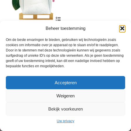
Dit
product
heeft
Beheer toestemming
Bio-Kultura Tuinaarde + losse
meerdere
zakken
variaties.
Om de beste ervaringen te bieden, gebruiken wij technologieën zoals
Deze
Prijsklasse:
€
39,30
-
€
282,50
incl. btw
cookies om informatie over je apparaat op te slaan en/of te raadplegen.
optie
€ 39,30
Door in te stemmen met deze technologieën kunnen wij gegevens zoals
kan
tot
surfgedrag of unieke ID's op deze site verwerken. Als je geen toestemming
gekozen
€ 282,50
geeft of uw toestemming intrekt, kan dit een nadelige invloed hebben op
worden
bepaalde functies en mogelijkheden.
op
de
productpagina
Accepteren
Weigeren
Bekijk voorkeuren
© 2013 - 2026 De Duurzame Tuin KvK Gouda 29029262 - BTW nr
NL001968744B76 Hosting:
BGMA.nl
Uw privacy