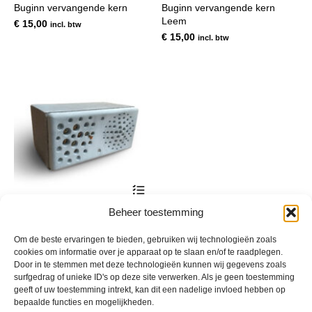
Buginn vervangende kern
Buginn vervangende kern
Leem
€
15,00
incl. btw
€
15,00
incl. btw
Dit
product
heeft
Beheer toestemming
🐝 BugInn – Natuurinclusieve
meerdere
Nestkast
variaties.
Om de beste ervaringen te bieden, gebruiken wij technologieën zoals
Deze
Prijsklasse:
€
123,60
-
€
2.798,00
incl. btw
cookies om informatie over je apparaat op te slaan en/of te raadplegen.
optie
€ 123,60
Door in te stemmen met deze technologieën kunnen wij gegevens zoals
kan
tot
surfgedrag of unieke ID's op deze site verwerken. Als je geen toestemming
gekozen
€ 2.798,00
geeft of uw toestemming intrekt, kan dit een nadelige invloed hebben op
worden
bepaalde functies en mogelijkheden.
op