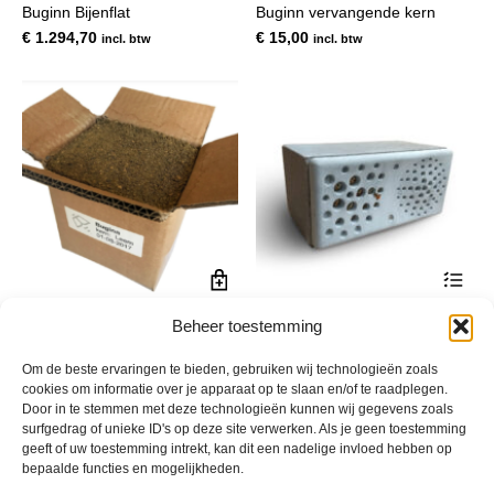
Buginn Bijenflat
Buginn vervangende kern
€
1.294,70
€
15,00
incl. btw
incl. btw
Dit
pro
hee
Buginn vervangende kern
🐝 BugInn – Natuurinclusieve
Beheer toestemming
mee
Leem
Nestkast
var
De
Prijsklasse:
€
15,00
€
123,60
-
€
2.798,00
Om de beste ervaringen te bieden, gebruiken wij technologieën zoals
incl. btw
incl. btw
opt
€ 123,60
cookies om informatie over je apparaat op te slaan en/of te raadplegen.
kan
Door in te stemmen met deze technologieën kunnen wij gegevens zoals
tot
gek
surfgedrag of unieke ID's op deze site verwerken. Als je geen toestemming
€ 2.798,00
wor
geeft of uw toestemming intrekt, kan dit een nadelige invloed hebben op
op
bepaalde functies en mogelijkheden.
de