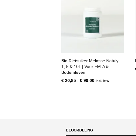
Bio Rietsuiker Melasse Natuly –
1, 5 & 10L | Voor EM-A &
Bodemleven
Prijsklasse:
€
20,85
-
€
99,00
incl. btw
€ 20,85
tot
€ 99,00
BEOORDELING