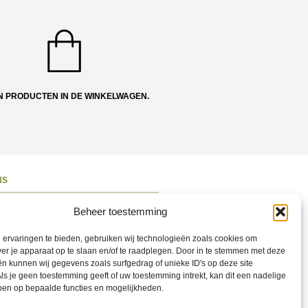
N PRODUCTEN IN DE WINKELWAGEN.
NS
ons
Beheer toestemming
 en Route
ervaringen te bieden, gebruiken wij technologieën zoals cookies om
ct opnemen
ver je apparaat op te slaan en/of te raadplegen. Door in te stemmen met deze
n kunnen wij gegevens zoals surfgedrag of unieke ID's op deze site
ons op Social
ls je geen toestemming geeft of uw toestemming intrekt, kan dit een nadelige
ben op bepaalde functies en mogelijkheden.