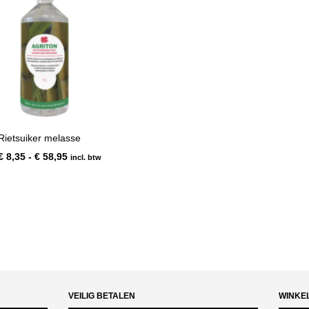
Rietsuiker melasse
Prijsklasse:
€
8,35
-
€
58,95
incl. btw
€ 8,35
tot
€ 58,95
VEILIG BETALEN
WINKE