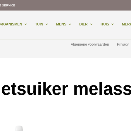
E SERVICE
-ORGANISMEN
TUIN
MENS
DIER
HUIS
MER
Algemene voorwaarden
Privacy
ietsuiker melas