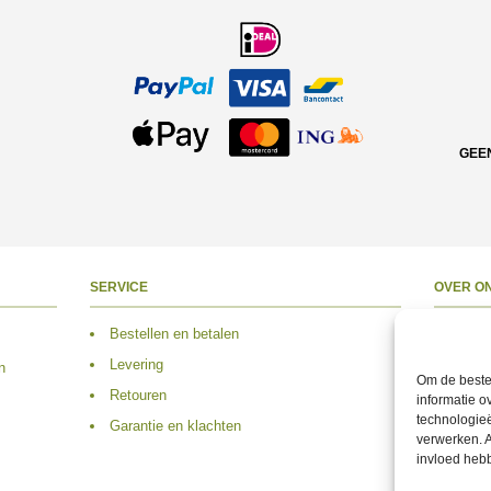
GEE
SERVICE
OVER O
Bestellen en betalen
Over 
Levering
Adres
n
Om de beste 
Retouren
Conta
informatie o
technologieë
Garantie en klachten
Volg 
verwerken. A
invloed heb