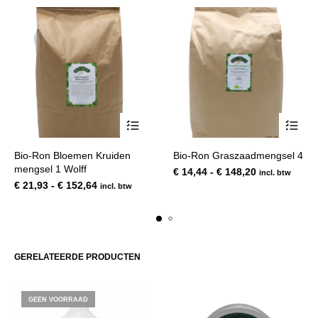
Dit
Dit
Bio-Ron Bloemen Kruiden
Bio-Ron Graszaadmengsel 4
product
product
mengsel 1 Wolff
Prijsklasse:
€
14,44
-
€
148,20
incl. btw
heeft
heeft
Prijsklasse:
€ 14,44
€
21,93
-
€
152,64
incl. btw
meerdere
meerde
€ 21,93
tot
variaties.
variatie
tot
€ 148,20
Deze
Deze
€ 152,64
optie
optie
kan
kan
GERELATEERDE PRODUCTEN
gekozen
gekoze
worden
worden
op
op
GEEN VOORRAAD
de
de