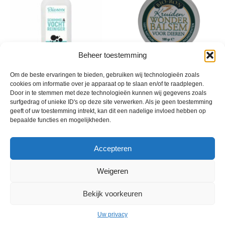
productpagina
product
Beheer toestemming
Dit
Om de beste ervaringen te bieden, gebruiken wij technologieën zoals
BIOnyx Schimmel en
Kruiden Wonder Balsem
product
cookies om informatie over je apparaat op te slaan en/of te raadplegen.
Vochtreiniger
Prijsklasse:
€
7,95
-
€
27,95
Door in te stemmen met deze technologieën kunnen wij gegevens zoals
incl. btw
heeft
€ 7,95
€
8,99
surfgedrag of unieke ID's op deze site verwerken. Als je geen toestemming
incl. btw
meerde
tot
geeft of uw toestemming intrekt, kan dit een nadelige invloed hebben op
variatie
€ 27,95
bepaalde functies en mogelijkheden.
Deze
optie
Accepteren
kan
gekoze
Weigeren
worden
op
Bekijk voorkeuren
de
product
Uw privacy