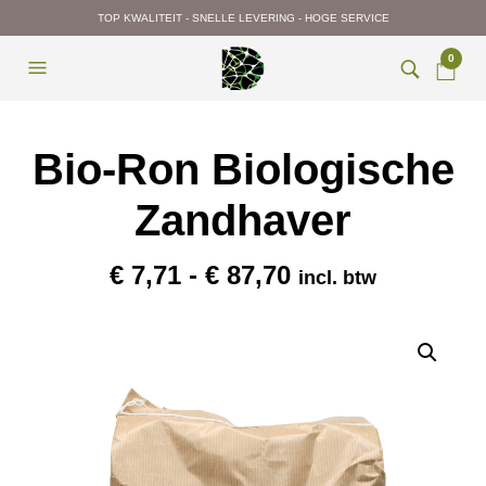
TOP KWALITEIT - SNELLE LEVERING - HOGE SERVICE
0
Bio-Ron Biologische
Zandhaver
Prijsklasse:
€
7,71
-
€
87,70
incl. btw
€ 7,71
tot
€ 87,70