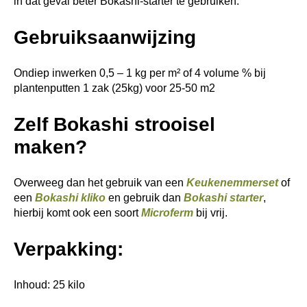
in dat geval beter Bokashi-starter te gebruiken.
Gebruiksaanwijzing
Ondiep inwerken 0,5 – 1 kg per m² of 4 volume % bij
plantenputten 1 zak (25kg) voor 25-50 m2
Zelf Bokashi strooisel
maken?
Overweeg dan het gebruik van een
Keukenemmerset
of
een
Bokashi kliko
en gebruik dan
Bokashi starter
,
hierbij komt ook een soort
Microferm
bij vrij.
Verpakking:
Inhoud: 25 kilo