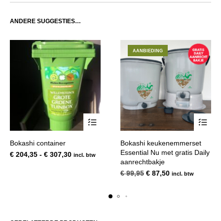
ANDERE SUGGESTIES…
AANBIEDING
Dit
Dit
Bokashi container
Bokashi keukenemmerset
product
product
Essential Nu met gratis Daily
Prijsklasse:
€
204,35
-
€
307,30
incl. btw
heeft
heeft
aanrechtbakje
€ 204,35
meerdere
meerde
tot
Oorspronkelijke
Huidige
€
99,95
€
87,50
incl. btw
variaties.
variatie
€ 307,30
prijs
prijs
Deze
Deze
was:
is:
optie
optie
€ 99,95.
€ 87,50.
kan
kan