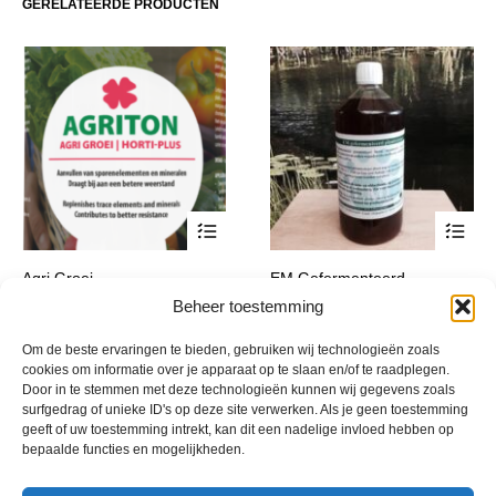
gekozen
gekoze
GERELATEERDE PRODUCTEN
worden
worden
op
op
de
de
productpagina
product
Dit
Dit
Agri Groei
EM Gefermenteerd
product
product
Plantenextract
€
18,65
Beheer toestemming
incl. btw
heeft
heeft
Prijsklasse:
€
22,95
-
€
199,99
incl. btw
meerdere
meerde
€ 22,95
Om de beste ervaringen te bieden, gebruiken wij technologieën zoals
variaties.
variatie
tot
cookies om informatie over je apparaat op te slaan en/of te raadplegen.
Deze
Deze
€ 199,99
Door in te stemmen met deze technologieën kunnen wij gegevens zoals
optie
optie
surfgedrag of unieke ID's op deze site verwerken. Als je geen toestemming
geeft of uw toestemming intrekt, kan dit een nadelige invloed hebben op
kan
kan
bepaalde functies en mogelijkheden.
gekozen
gekoze
worden
worden