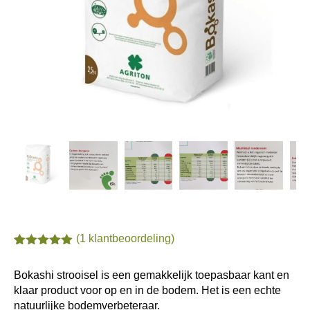
(
1
klantbeoordeling)
Gewaardeerd
1
5.00
op 5
Bokashi strooisel is een gemakkelijk toepasbaar kant en
gebaseerd
op
klaar product voor op en in de bodem. Het is een echte
klantbeoordel
natuurlijke bodemverbeteraar.