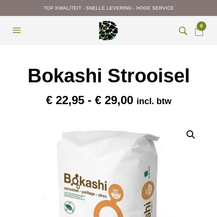
TOP KWALITEIT - SNELLE LEVERING - HOGE SERVICE
0
Bokashi Strooisel
Prijsklasse:
€
22,95
-
€
29,00
incl. btw
€ 22,95
tot
€ 29,00