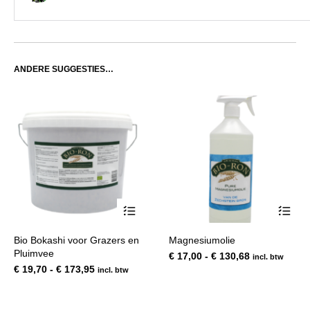
ANDERE SUGGESTIES…
Dit
Dit
Bio Bokashi voor Grazers en
Magnesiumolie
product
product
Pluimvee
Prijsklasse:
€
17,00
-
€
130,68
incl. btw
heeft
heeft
Prijsklasse:
€ 17,00
€
19,70
-
€
173,95
incl. btw
meerdere
meerde
€ 19,70
tot
variaties.
variatie
tot
€ 130,68
Deze
Deze
€ 173,95