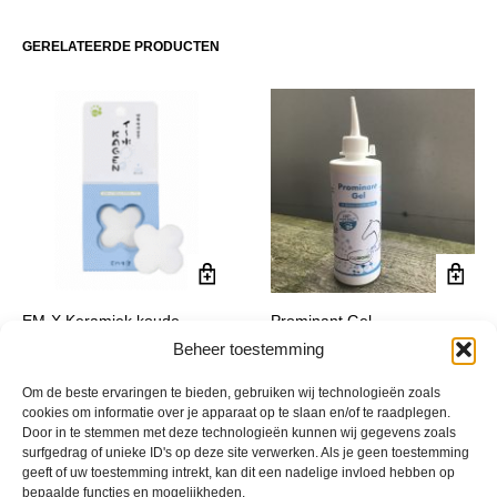
optie
optie
kan
kan
GERELATEERDE PRODUCTEN
gekozen
gekoze
worden
worden
op
op
de
de
productpagina
product
EM-X Keramiek koude
Prominant Gel
vloeistoffen
€
17,25
Beheer toestemming
incl. btw
€
42,00
incl. btw
Om de beste ervaringen te bieden, gebruiken wij technologieën zoals
cookies om informatie over je apparaat op te slaan en/of te raadplegen.
Door in te stemmen met deze technologieën kunnen wij gegevens zoals
surfgedrag of unieke ID's op deze site verwerken. Als je geen toestemming
geeft of uw toestemming intrekt, kan dit een nadelige invloed hebben op
bepaalde functies en mogelijkheden.