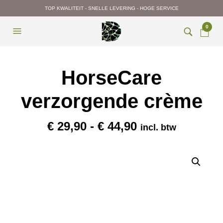
TOP KWALITEIT - SNELLE LEVERING - HOGE SERVICE
0
HorseCare
verzorgende crème
Prijsklasse:
€
29,90
-
€
44,90
incl. btw
€ 29,90
tot
€ 44,90