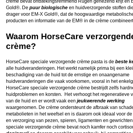
crème bevat ontstekingsremmend Rügen genezend krijt en
Gold®. De
puur biologische
en huidverzorgende stoffen di
drager voor EM-X Gold®, dat de hoogwaardige metabolisch
producten en informatie van de EM® in de crème combineer
Waarom HorseCare verzorgend
crème?
HorseCare speciale verzorgende crème pasta is de
beste k
alle huidveranderingen. Het werkt namelijk prima bij een kle
beschadiging van de huid tot de ernstige en onaangename
huidveranderingen die vaak voorkomen, vooral in het enkelg
HorseCare speciale verzorgende crème bestrijdt zelfs hardn
huidproblemen en korsten. Het verhoogt het regeneratieve
van de huid en er wordt vaak een
jeukwerende werking
waargenomen. De crème ondersteunt de afbraak van schade
metabolieten in het weefsel en is daarom ook ideaal voor d
en verzorging van pezen, spieren, ligamenten en gewrichten
speciale verzorgende crème bevat noch kamfer noch cortison