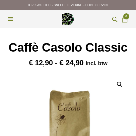
TOP KWALITEIT - SNELLE LEVERING - HOGE SERVICE
0
Caffè Casolo Classic
Prijsklasse:
€
12,90
-
€
24,90
incl. btw
€ 12,90
tot
€ 24,90