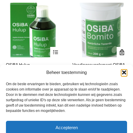
gekozen
gekoze
worden
worden
op
op
de
de
productpagina
product
Dit
OSiBA Hulup
Voedingssupplement OSiBA
product
Bomito
Prijsklasse:
€
18,15
-
€
34,30
Beheer toestemming
incl. btw
heeft
€ 18,15
€
18,20
incl. btw
meerdere
tot
Om de beste ervaringen te bieden, gebruiken wij technologieën zoals
variaties.
€ 34,30
cookies om informatie over je apparaat op te slaan en/of te raadplegen.
Deze
Door in te stemmen met deze technologieën kunnen wij gegevens zoals
optie
surfgedrag of unieke ID's op deze site verwerken. Als je geen toestemming
geeft of uw toestemming intrekt, kan dit een nadelige invloed hebben op
kan
bepaalde functies en mogelijkheden.
gekozen
worden
op
Accepteren
de