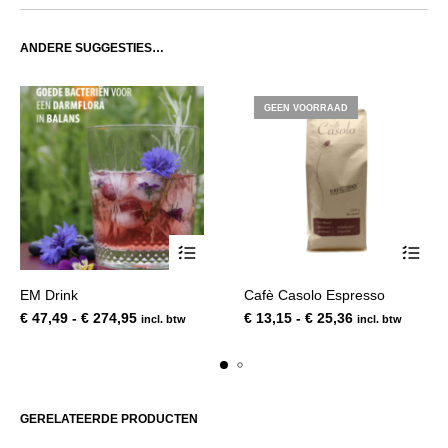
ANDERE SUGGESTIES…
GEEN VOORRAAD
Dit
Dit
EM Drink
Cafè Casolo Espresso
product
product
Prijsklasse:
Prijsklasse:
€
47,49
-
€
274,95
€
13,15
-
€
25,36
incl. btw
incl. btw
heeft
heeft
€ 47,49
€ 13,15
meerdere
meerde
tot
tot
variaties.
variatie
€ 274,95
€ 25,36
Deze
Deze
optie
optie
GERELATEERDE PRODUCTEN
kan
kan