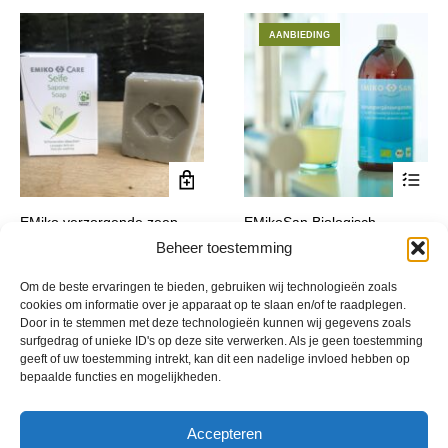
AANBIEDING
Dit
EMiko verzorgende zeep
EMikoSan Biologisch
product
voedingssupplement
€
7,90
Beheer toestemming
incl. btw
heeft
Prijsklasse:
€
45,90
-
€
219,50
incl. btw
meerde
€ 45,90
Om de beste ervaringen te bieden, gebruiken wij technologieën zoals
variatie
tot
cookies om informatie over je apparaat op te slaan en/of te raadplegen.
Deze
€ 219,50
Door in te stemmen met deze technologieën kunnen wij gegevens zoals
optie
surfgedrag of unieke ID's op deze site verwerken. Als je geen toestemming
geeft of uw toestemming intrekt, kan dit een nadelige invloed hebben op
kan
bepaalde functies en mogelijkheden.
gekoze
worden
op
Accepteren