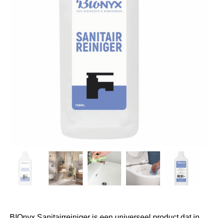
BIOnyx Sanitairreiniger is een universeel product dat in