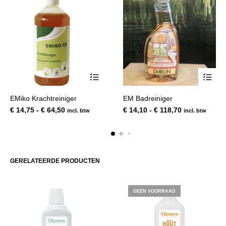
Dit
Dit
EMiko Krachtreiniger
EM Badreiniger
product
product
Prijsklasse:
Prijsklasse:
€
14,75
-
€
64,50
€
14,10
-
€
118,70
incl. btw
incl. btw
heeft
heeft
€ 14,75
€ 14,10
meerdere
meerde
tot
tot
variaties.
variatie
€ 64,50
€ 118,70
Deze
Deze
optie
optie
GERELATEERDE PRODUCTEN
kan
kan
gekozen
gekoze
worden
worden
GEEN VOORRAAD
op
op
de
de
productpagina
product