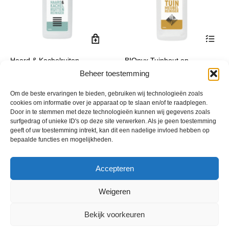
Dit
Haard & Kachelruiten
BIOnyx Tuinhout en
product
Reiniger BIOnyx
Meubelreiniger
Beheer toestemming
heeft
Prijsklasse:
€
8,99
€
9,99
-
€
54,99
incl. btw
incl. btw
meerde
€ 9,99
Om de beste ervaringen te bieden, gebruiken wij technologieën zoals
variatie
tot
cookies om informatie over je apparaat op te slaan en/of te raadplegen.
Deze
€ 54,99
Door in te stemmen met deze technologieën kunnen wij gegevens zoals
optie
surfgedrag of unieke ID's op deze site verwerken. Als je geen toestemming
geeft of uw toestemming intrekt, kan dit een nadelige invloed hebben op
kan
bepaalde functies en mogelijkheden.
gekoze
worden
op
Accepteren
de
product
Weigeren
Bekijk voorkeuren
© 2013 - 2026 De Duurzame Tuin KvK Gouda 29029262 - BTW nr