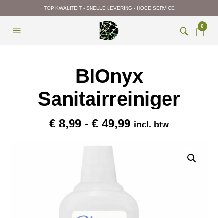
TOP KWALITEIT - SNELLE LEVERING - HOGE SERVICE
0
BIOnyx
Sanitairreiniger
Prijsklasse:
€
8,99
-
€
49,99
incl. btw
€ 8,99
tot
€ 49,99