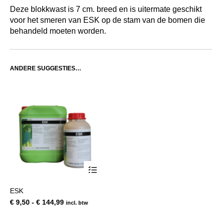
Deze blokkwast is 7 cm. breed en is uitermate geschikt
voor het smeren van ESK op de stam van de bomen die
behandeld moeten worden.
ANDERE SUGGESTIES…
Dit
ESK
product
Prijsklasse:
€
9,50
-
€
144,99
incl. btw
heeft
€ 9,50
meerdere
tot