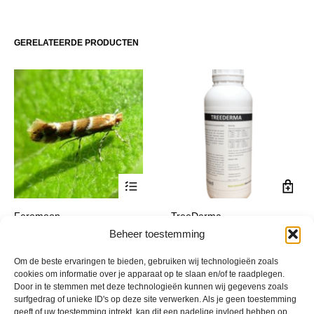
variaties.
€ 144,99
Deze
optie
GERELATEERDE PRODUCTEN
kan
gekozen
worden
op
de
productpagina
Dit
Feromoon
TreeDerma
product
Kastanjemineermot
€
27,95
Beheer toestemming
incl. btw
heeft
Prijsklasse:
€
8,95
-
€
800,00
incl. btw
meerdere
€ 8,95
Om de beste ervaringen te bieden, gebruiken wij technologieën zoals
variaties.
tot
cookies om informatie over je apparaat op te slaan en/of te raadplegen.
Deze
€ 800,00
Door in te stemmen met deze technologieën kunnen wij gegevens zoals
optie
surfgedrag of unieke ID's op deze site verwerken. Als je geen toestemming
kan
geeft of uw toestemming intrekt, kan dit een nadelige invloed hebben op