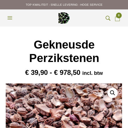
TOP KWALITEIT - SNELLE LEVERING - HOGE SERVICE
0
Gekneusde
Perzikstenen
Prijsklasse:
€
39,90
-
€
978,50
incl. btw
€ 39,90
tot
€ 978,50