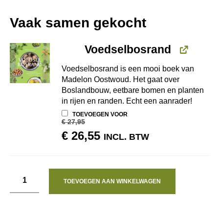
Vaak samen gekocht
Voedselbosrand
Voedselbosrand is een mooi boek van
Madelon Oostwoud. Het gaat over
Boslandbouw, eetbare bomen en planten
in rijen en randen. Echt een aanrader!
TOEVOEGEN VOOR
€
27,95
OORSPRONKELIJKE
HUIDIGE
€
26,55
INCL. BTW
PRIJS
PRIJS
WAS:
IS:
€ 27,95.
€ 26,55.
TOEVOEGEN AAN WINKELWAGEN