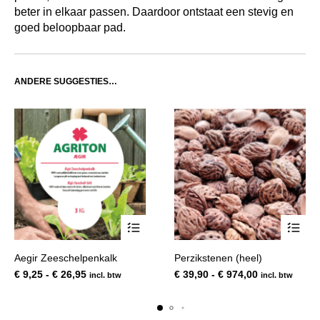
beter in elkaar passen. Daardoor ontstaat een stevig en
goed beloopbaar pad.
ANDERE SUGGESTIES…
Dit
Dit
Aegir Zeeschelpenkalk
Perzikstenen (heel)
product
product
Prijsklasse:
Prijsklasse:
€
9,25
-
€
26,95
€
39,90
-
€
974,00
incl. btw
incl. btw
heeft
heeft
€ 9,25
€ 39,90
meerdere
meerde
tot
tot
variaties.
variatie
€ 26,95
€ 974,00