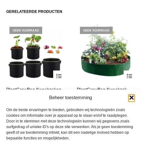
Deze
Deze
optie
optie
GERELATEERDE PRODUCTEN
kan
kan
gekozen
gekoze
worden
worden
GEEN VOORRAAD
GEEN VOORRAAD
op
op
de
de
productpagina
product
Dit
PlantGrowBag Kweekzaken
PlantGrowBag Kweekzak
product
set van 5 stuks rond
rond
Beheer toestemming
heeft
€
39,90
€
8,90
incl. btw
incl. btw
meerde
Om de beste ervaringen te bieden, gebruiken wij technologieën zoals
variatie
cookies om informatie over je apparaat op te slaan en/of te raadplegen.
Deze
Door in te stemmen met deze technologieën kunnen wij gegevens zoals
optie
surfgedrag of unieke ID's op deze site verwerken. Als je geen toestemming
kan
geeft of uw toestemming intrekt, kan dit een nadelige invloed hebben op
bepaalde functies en mogelijkheden.
gekoze