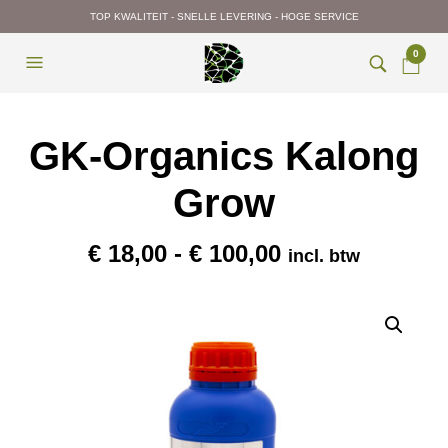
TOP KWALITEIT - SNELLE LEVERING - HOGE SERVICE
0
GK-Organics Kalong
Grow
Prijsklasse:
€
18,00
-
€
100,00
incl. btw
€ 18,00
tot
€ 100,00