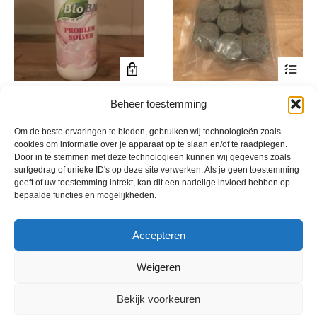
productpagina
Dit
Bio Bav
Voedingstabletten
product
Beheer toestemming
€
52,50
€
17,50
incl. btw
incl. btw
heeft
Om de beste ervaringen te bieden, gebruiken wij technologieën zoals
meerde
cookies om informatie over je apparaat op te slaan en/of te raadplegen.
variatie
Door in te stemmen met deze technologieën kunnen wij gegevens zoals
Deze
surfgedrag of unieke ID's op deze site verwerken. Als je geen toestemming
optie
geeft of uw toestemming intrekt, kan dit een nadelige invloed hebben op
bepaalde functies en mogelijkheden.
kan
gekoze
worden
Accepteren
op
de
Weigeren
product
Bekijk voorkeuren
© 2013 - 2026 De Duurzame Tuin KvK Gouda 29029262 - BTW nr