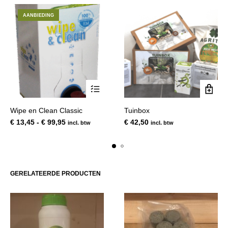
AANBIEDING
Dit
Wipe en Clean Classic
Tuinbox
product
Prijsklasse:
€
13,45
-
€
99,95
€
42,50
incl. btw
incl. btw
heeft
€ 13,45
meerdere
tot
variaties.
€ 99,95
Deze
optie
GERELATEERDE PRODUCTEN
kan
gekozen
worden
op
de