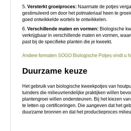
SOGO Biologische Potjes 8cm
SOGO Eco kweekbak
€
2,99
€
6,95
incl. btw
incl. btw