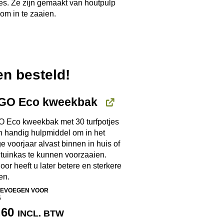
jes. Ze zijn gemaakt van houtpulp
 om in te zaaien.
n besteld!
GO Eco kweekbak
 Eco kweekbak met 30 turfpotjes
n handig hulpmiddel om in het
e voorjaar alvast binnen in huis of
 tuinkas te kunnen voorzaaien.
oor heeft u later betere en sterkere
en.
EVOEGEN VOOR
5
RSPRONKELIJKE
HUIDIGE
,60
INCL. BTW
IJS
PRIJS