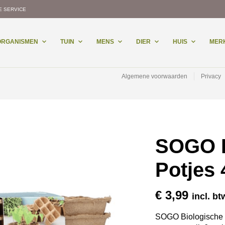
E SERVICE
-ORGANISMEN
TUIN
MENS
DIER
HUIS
MER
Algemene voorwaarden
Privacy
SOGO B
Potjes
€
3,99
incl. bt
SOGO Biologische P