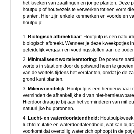
Lucht- en waterdoorlatendheid:
Houtpulpkweekp
luchtcirculatie en waterdoorlatendheid, wat kan bij
voorkomt dat overtollig water zich ophoopt in de potj
Versterkt groeiproces:
Naarmate de potjes verga
gestimuleerd om door het potmateriaal heen te groe
goed ontwikkelde wortels te ontwikkelen.
Verschillende maten en vormen:
Biologische kw
verkrijgbaar in verschillende maten en vormen, waar
past bij de specifieke planten die je kweekt.
Andere formaten SOGO Biologische Potjes vindt u h
Duurzame keuze
Het gebruik van biologische kweekpotjes van houtp
tuinders die milieuvriendelijke praktijken willen bev
plantengroei willen ondersteunen. Bij het kiezen van
te letten op certificeringen. Die aangeven dat het ge
duurzame bronnen en dat het productieproces milieuv