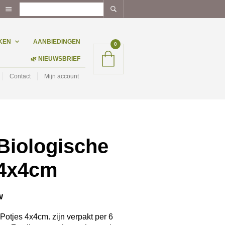
KEN
AANBIEDINGEN
0
🌿 NIEUWSBRIEF
Contact
Mijn account
iologische
 4x4cm
w
otjes 4x4cm. zijn verpakt per 6