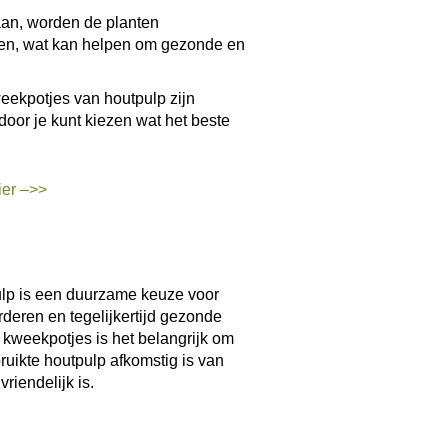
SOGO Biologische Potjes 6cm
€
2,99
incl. btw