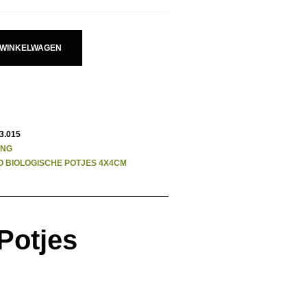
S:
IS:
,95.
€ 6,60.
 WINKELWAGEN
3.015
ING
 BIOLOGISCHE POTJES 4X4CM
Potjes