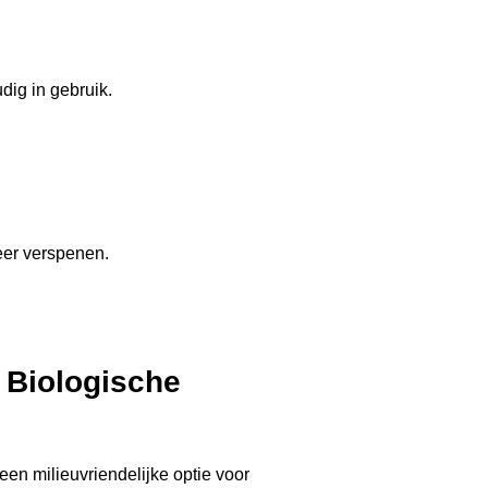
en milieuvriendelijke optie voor
otjes zijn geproduceerd van
e geschikt is voor het kweken van
an biologische kweekpotjes van
k materiaal dat na verloop van tijd
de grond plant, zullen ze
em toevoegen.
van houtpulpkweekpotjes stelt de
 Dit minimaliseert de verstoring
ailingen met de potjes direct in de
ateriaal en het gebruik ervan
grondstoffen, zoals plastic.
ubelasting en het behoud van