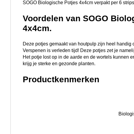
SOGO Biologische Potjes 4x4cm verpakt per 6 strips 
Voordelen van SOGO Biolog
4x4cm.
Deze potjes gemaakt van houtpulp zijn heel handig om
Verspenen is verleden tijd! Deze potjes zet je namelij
Het potje lost op in de aarde en de wortels kunnen e
krijg je sterke en gezonde planten.
Productkenmerken
Biologisch afbreekbaar.
Eenvoudig in gebruik.
Niet meer verspenen.
Waarom kiest u voor SOGO
Potjes 4x4cm ?