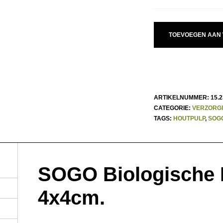
WA
€ 6
TOEVOEGEN AAN
ARTIKELNUMMER:
15.2
CATEGORIE:
VERZORG
TAGS:
HOUTPULP
,
SOGO
SOGO Biologische 
4x4cm.