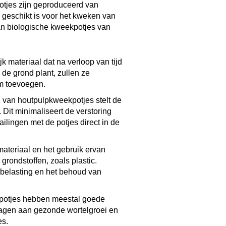
otjes hebben meestal goede
dragen aan gezonde wortelgroei en
es.
an, worden de planten
ien, wat kan helpen om gezonde en
eekpotjes van houtpulp zijn
door je kunt kiezen wat het beste
ier –>>
ulp is een duurzame keuze voor
orderen en tegelijkertijd gezonde
 kweekpotjes is het belangrijk om
bruikte houtpulp afkomstig is van
riendelijk is.