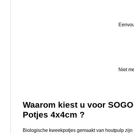
Biologische kweekpotjes gemaakt van houtpulp zijn e
het kweken van zaailingen en jonge planten. Deze p
houtpulp of houtvezels te verwerken tot een vorm di
planten. Hier zijn enkele kenmerken en voordelen v
houtpulp:
Biologisch afbreekbaar:
Houtpulp is een natuurlij
biologisch afbreekt. Wanneer je deze kweekpotjes in 
geleidelijk vergaan en voedingsstoffen aan de bod
Minimaliseert wortelverstoring:
De poreuze aard 
wortels in staat om door de potwand heen te groeien.
van de wortels tijdens het verplanten, omdat je de za
grond kunt planten.
Milieuvriendelijk:
Houtpulp is een hernieuwbaar m
vermindert de afhankelijkheid van niet-hernieuwbare 
Hierdoor draag je bij aan het verminderen van milie
natuurlijke hulpbronnen.