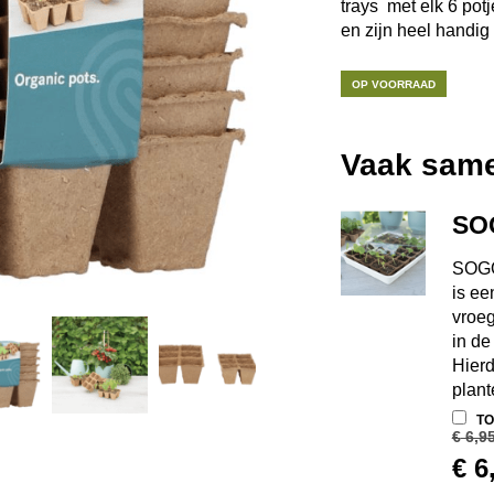
trays met elk 6 pot
en zijn heel handig
OP VOORRAAD
Vaak same
SO
SOGO
is ee
vroeg
in de
Hierd
plant
TO
€
6,9
OO
€
6
PR