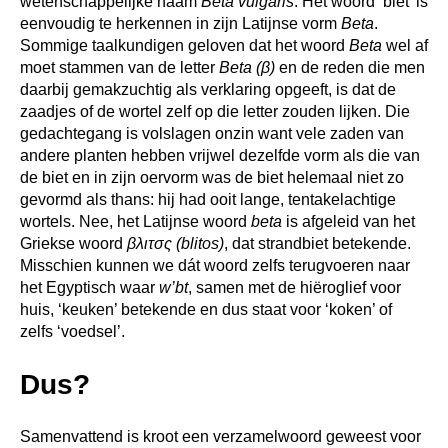
wetenschappelijke naam
Beta vulgaris
. Het woord ‘biet’ is
eenvoudig te herkennen in zijn Latijnse vorm
Beta
.
Sommige taalkundigen geloven dat het woord
Beta
wel af
moet stammen van de letter
Beta (β)
en de reden die men
daarbij gemakzuchtig als verklaring opgeeft, is dat de
zaadjes of de wortel zelf op die letter zouden lijken. Die
gedachtegang is volslagen onzin want vele zaden van
andere planten hebben vrijwel dezelfde vorm als die van
de biet en in zijn oervorm was de biet helemaal niet zo
gevormd als thans: hij had ooit lange, tentakelachtige
wortels. Nee, het Latijnse woord
beta
is afgeleid van het
Griekse woord
βλιτσς (blitos)
, dat strandbiet betekende.
Misschien kunnen we dát woord zelfs terugvoeren naar
het Egyptisch waar
w’bt
, samen met de hiëroglief voor
huis, ‘keuken’ betekende en dus staat voor ‘koken’ of
zelfs ‘voedsel’.
Dus?
Samenvattend is kroot een verzamelwoord geweest voor