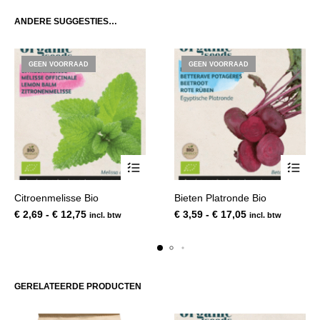
ANDERE SUGGESTIES…
GEEN VOORRAAD
GEEN VOORRAAD
Dit
Dit
Citroenmelisse Bio
Bieten Platronde Bio
product
product
Prijsklasse:
Prijsklasse:
€
2,69
-
€
12,75
€
3,59
-
€
17,05
incl. btw
incl. btw
heeft
heeft
€ 2,69
€ 3,59
meerdere
meerde
tot
tot
variaties.
variatie
€ 12,75
€ 17,05
Deze
Deze
optie
optie
GERELATEERDE PRODUCTEN
kan
kan
gekozen
gekoze