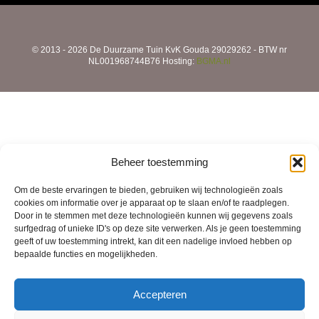
productpagina
product
© 2013 - 2026 De Duurzame Tuin KvK Gouda 29029262 - BTW nr
NL001968744B76 Hosting:
BGMA.nl
Beheer toestemming
Om de beste ervaringen te bieden, gebruiken wij technologieën zoals
cookies om informatie over je apparaat op te slaan en/of te raadplegen.
Door in te stemmen met deze technologieën kunnen wij gegevens zoals
surfgedrag of unieke ID's op deze site verwerken. Als je geen toestemming
geeft of uw toestemming intrekt, kan dit een nadelige invloed hebben op
bepaalde functies en mogelijkheden.
Accepteren