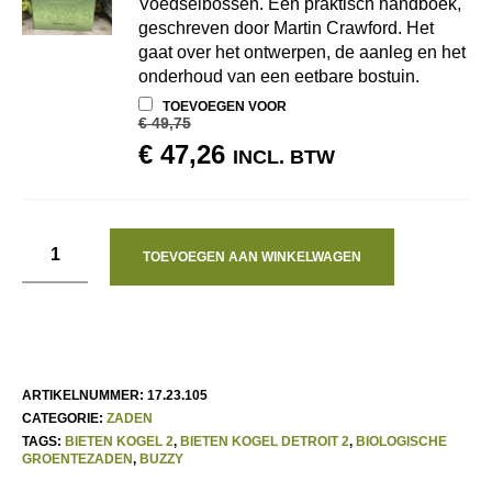
Voedselbossen. Een praktisch handboek,
geschreven door Martin Crawford. Het
gaat over het ontwerpen, de aanleg en het
onderhoud van een eetbare bostuin.
TOEVOEGEN VOOR
€
49,75
OORSPRONKELIJKE
HUIDIGE
€
47,26
INCL. BTW
PRIJS
PRIJS
WAS:
IS:
€ 49,75.
€ 47,26.
TOEVOEGEN AAN WINKELWAGEN
ARTIKELNUMMER:
17.23.105
CATEGORIE:
ZADEN
TAGS:
BIETEN KOGEL 2
,
BIETEN KOGEL DETROIT 2
,
BIOLOGISCHE
GROENTEZADEN
,
BUZZY