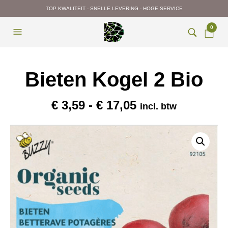
TOP KWALITEIT - SNELLE LEVERING - HOGE SERVICE
0
Bieten Kogel 2 Bio
Prijsklasse:
€
3,59
-
€
17,05
incl. btw
€ 3,59
tot
€ 17,05