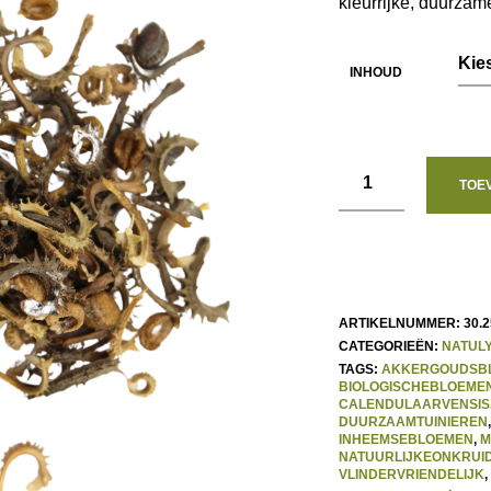
kleurrijke, duurzame
INHOUD
TOE
ARTIKELNUMMER:
30.2
CATEGORIEËN:
NATULY
TAGS:
AKKERGOUDSB
BIOLOGISCHEBLOEME
CALENDULAARVENSIS
DUURZAAMTUINIEREN
INHEEMSEBLOEMEN
,
M
NATUURLIJKEONKRUID
VLINDERVRIENDELIJK
,