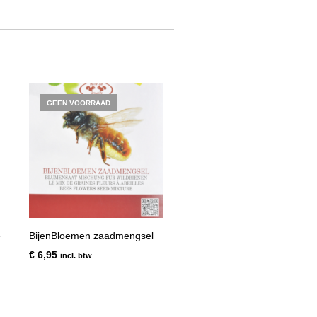
GEEN VOORRAAD
e
BijenBloemen zaadmengsel
€
6,95
incl. btw