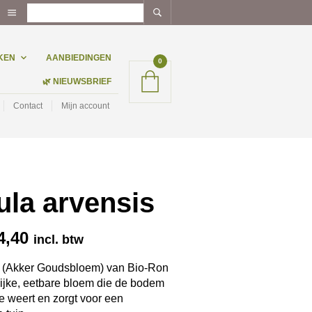
KEN
AANBIEDINGEN
0
🌿 NIEUWSBRIEF
Contact
Mijn account
ula arvensis
Prijsklasse:
4,40
incl. btw
€ 14,35
tot
s (Akker Goudsbloem) van Bio-Ron
lijke, eetbare bloem die de bodem
€ 44,40
te weert en zorgt voor een