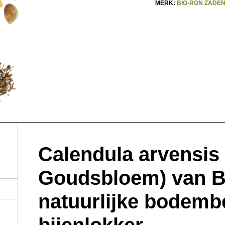
MERK:
BIO-RON ŻADE
Calendula arvensis
Goudsbloem) van B
natuurlijke bodemb
bijenlokker