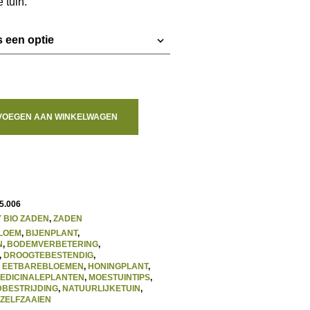
 tuin.
VOEGEN AAN WINKELWAGEN
5.006
 BIO ZADEN
,
ZADEN
LOEM
,
BIJENPLANT
,
N
,
BODEMVERBETERING
,
,
DROOGTEBESTENDIG
,
,
EETBAREBLOEMEN
,
HONINGPLANT
,
EDICINALEPLANTEN
,
MOESTUINTIPS
,
BESTRIJDING
,
NATUURLIJKETUIN
,
ZELFZAAIEN