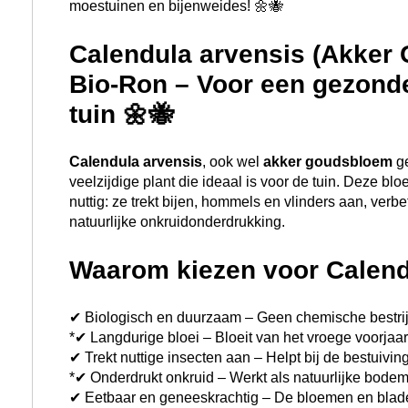
moestuinen en bijenweides! 🌼🐝
Calendula arvensis (Akker
Bio-Ron – Voor een gezonde
tuin 🌼🐝
Calendula arvensis
, ook wel
akker goudsbloem
ge
veelzijdige plant die ideaal is voor de tuin. Deze bl
nuttig: ze trekt bijen, hommels en vlinders aan, verb
natuurlijke onkruidonderdrukking.
Waarom kiezen voor Calend
✔ Biologisch en duurzaam – Geen chemische bestrij
*✔ Langdurige bloei – Bloeit van het vroege voorjaar t
✔ Trekt nuttige insecten aan – Helpt bij de bestuivin
*✔ Onderdrukt onkruid – Werkt als natuurlijke bode
✔ Eetbaar en geneeskrachtig – De bloemen en blader