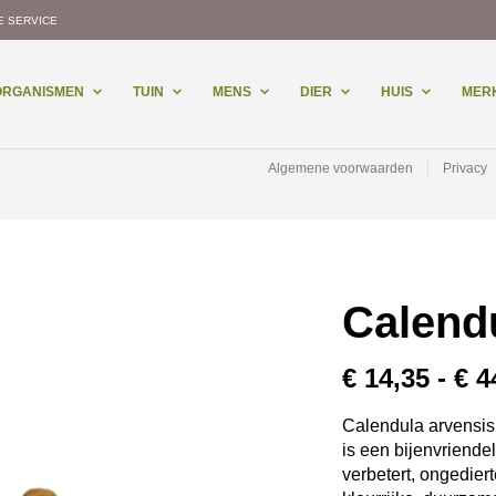
E SERVICE
-ORGANISMEN
TUIN
MENS
DIER
HUIS
MER
Algemene voorwaarden
Privacy
Calend
€
14,35
-
€
4
Calendula arvensi
is een bijenvriende
verbetert, ongedier