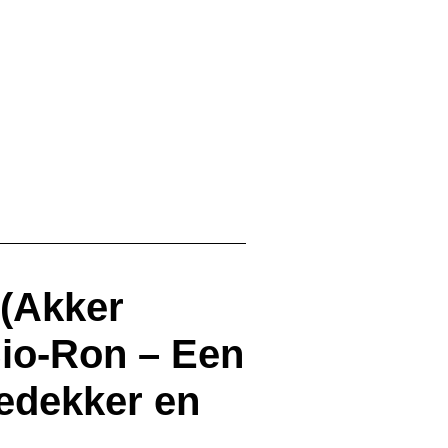
N
 (Akker
io-Ron – Een
edekker en