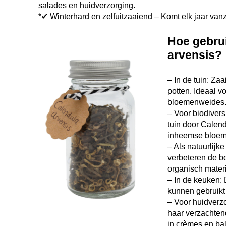
salades en huidverzorging.
*✔ Winterhard en zelfuitzaaiend – Komt elk jaar vanz
Hoe gebrui
arvensis?
– In de tuin: Zaa
potten. Ideaal v
bloemenweides
– Voor biodivers
tuin door Calen
inheemse bloem
– Als natuurlijk
verbeteren de b
organisch materi
– In de keuken:
kunnen gebruikt 
– Voor huidverz
haar verzachten
in crèmes en ba