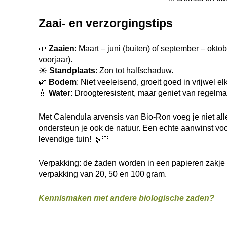
Zaai- en verzorgingstips
🌱
Zaaien
: Maart – juni (buiten) of september – okto
voorjaar).
☀
Standplaats
: Zon tot halfschaduw.
🌿
Bodem
: Niet veeleisend, groeit goed in vrijwel e
💧
Water
: Droogteresistent, maar geniet van regelma
Met Calendula arvensis van Bio-Ron voeg je niet alle
ondersteun je ook de natuur. Een echte aanwinst v
levendige tuin! 🌿💛
Verpakking: de żaden worden in een papieren zakje g
verpakking van 20, 50 en 100 gram.
Kennismaken met andere biologische zaden?