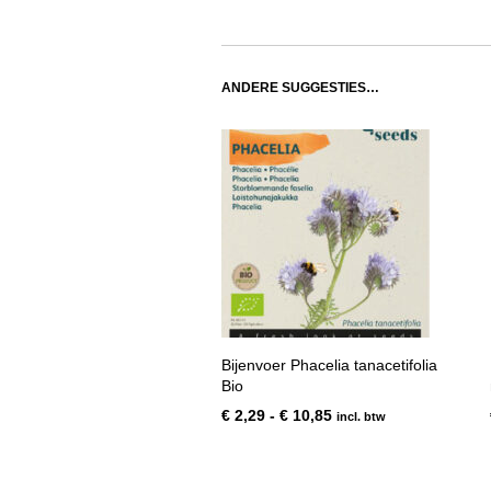
ANDERE SUGGESTIES…
Bijenvoer Phacelia tanacetifolia
Bio
Prijsklasse:
€
2,29
-
€
10,85
incl. btw
€ 2,29
tot
€ 10,85