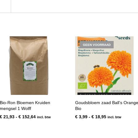
GEEN VOORRAAD
Bio-Ron Bloemen Kruiden
Goudsbloem zaad Ball’s Orang
mengsel 1 Wolff
Bio
Prijsklasse:
Prijsklasse:
€
21,93
-
€
152,64
€
3,99
-
€
18,95
incl. btw
incl. btw
€ 21,93
€ 3,99
tot
tot
€ 152,64
€ 18,95