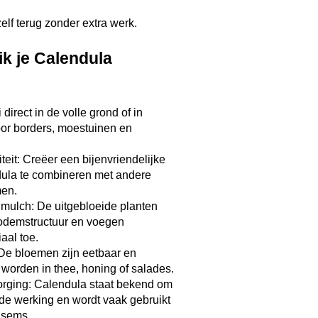
elf terug zonder extra werk.
k je Calendula
i direct in de volle grond of in
oor borders, moestuinen en
.
iteit: Creëer een bijenvriendelijke
dula te combineren met andere
en.
e mulch: De uitgebloeide planten
odemstructuur en voegen
aal toe.
 De bloemen zijn eetbaar en
worden in thee, honing of salades.
orging: Calendula staat bekend om
de werking en wordt vaak gebruikt
lsems.