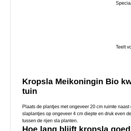
slaplantjes op ongeveer 4 cm diepte en druk even d
tussen de rijen sla planten.
Hoe lang blijft kropsla goe
Een krop bladsla, zoals rode bladsla of of kropsla blij
koelkast: gemiddeld 5 tot 7 dagen. En heb je een kro
dan kun je die het beste zo snel mogelijk opeten: die 
tot 5 dagen goed.
Waarom komt sla niet op?
Zodra de temperatuur hoger is dan 25°C, gaat het sla
kiemen. Dit kun je voorkomen door binnen voor te za
groene puntjes zichtbaar zijn, mogen de plantjes naa
Hoe gezond is kropsla?
Kropsla is rijk aan vitamine K en bevat goede hoeve
Vitamine K is betrokken bij de opname van calcium in
botten sterk te houden. Daarnaast helpt vitamine K bi