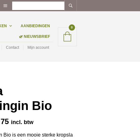
KEN
AANBIEDINGEN
0
🌿 NIEUWSBRIEF
Contact
Mijn account
a
ingin Bio
Prijsklasse:
,75
incl. btw
€ 2,69
tot
 Bio is een mooie sterke kropsla