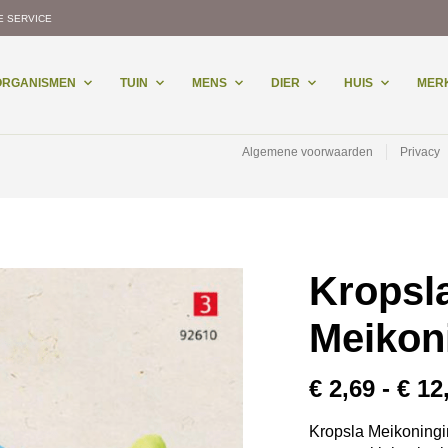
E SERVICE
-ORGANISMEN
TUIN
MENS
DIER
HUIS
MER
Algemene voorwaarden
Privacy
Kropsl
Meikon
€
2,69
-
€
12
Kropsla Meikoningin