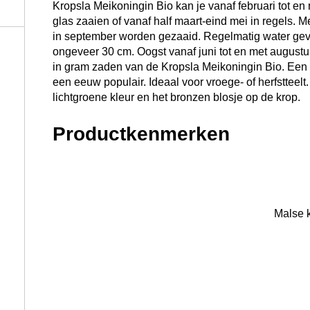
Kropsla Meikoningin Bio kan je vanaf februari tot e
glas zaaien of vanaf half maart-eind mei in regels. 
in september worden gezaaid. Regelmatig water geve
ongeveer 30 cm. Oogst vanaf juni tot en met augustu
in gram zaden van de Kropsla Meikoningin Bio. Een 
een eeuw populair. Ideaal voor vroege- of herfstteel
lichtgroene kleur en het bronzen blosje op de krop.
Productkenmerken
Malse kropsla.
Speciaal voor de vroege teelt geschikt.
Teelt voor volle grond.
Kropsla Meikoningin Bio kw
tuin
Plaats de plantjes met ongeveer 20 cm ruimte naast e