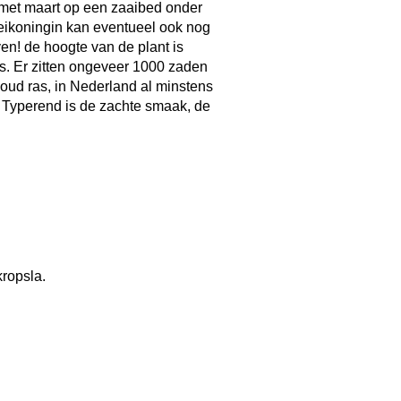
n met maart op een zaaibed onder
Meikoningin kan eventueel ook nog
n! de hoogte van de plant is
s. Er zitten ongeveer 1000 zaden
oud ras, in Nederland al minstens
t. Typerend is de zachte smaak, de
eken in de eigen
lkaar op een rij. Plant de