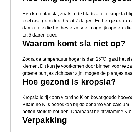
Verpakking
De verpakking is Bio-Based. Het bestaat uit restmat
gerecycled FSC papier.
Skal
Skal ziet erop toe dat het produceren of verhandele
aan de biologische EU verordening.
Onze biologische tuin- en kruidenzaden vindt u h