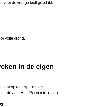
e aarde aan. Hou 25 cm ruimte aan
d?
ft iets minder lang vers in je
p botersla of veldsla te pakken,
blijft net als losse sla ongeveer 3
zaad in rust en weigert het te
aien op een koele plek. Zodra de
r buiten.
elheden kalium en vezels.
 je botten, waardoor het helpt je
j de normale stolling van je bloed.