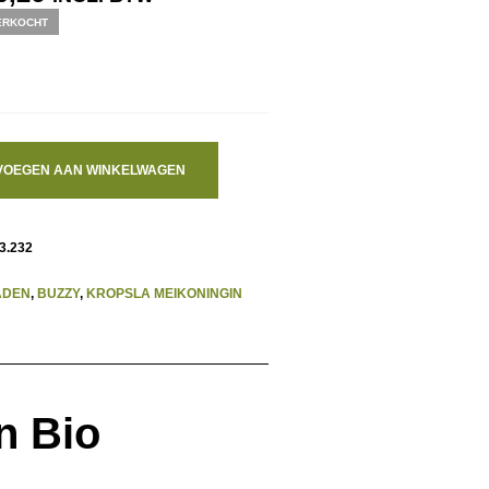
IJS
PRIJS
ERKOCHT
S:
IS:
2,90.
€ 50,26.
VOEGEN AAN WINKELWAGEN
3.232
ADEN
,
BUZZY
,
KROPSLA MEIKONINGIN
n Bio