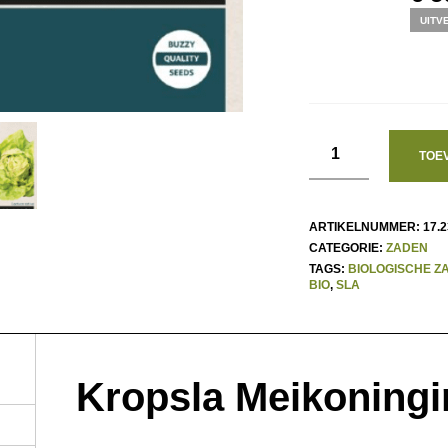
PR
UITV
WA
€ 5
TOE
ARTIKELNUMMER:
17.2
CATEGORIE:
ZADEN
TAGS:
BIOLOGISCHE Z
BIO
,
SLA
Kropsla Meikoningi