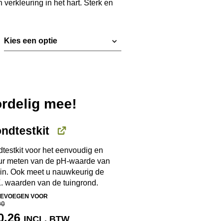
 verkleuring in het hart. Sterk en
€ 12,75
ordelig mee!
ndtestkit
testkit voor het eenvoudig en
ur meten van de pH-waarde van
in. Ook meet u nauwkeurig de
. waarden van de tuingrond.
EVOEGEN VOOR
90
RSPRONKELIJKE
HUIDIGE
0,26
INCL. BTW