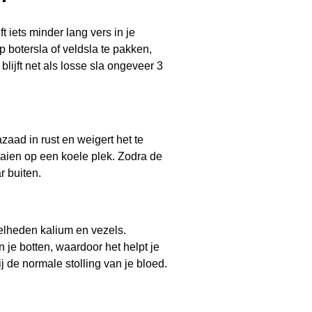
eriaal van tomatenplanten en
n van biologische producten voldoet
ier>>