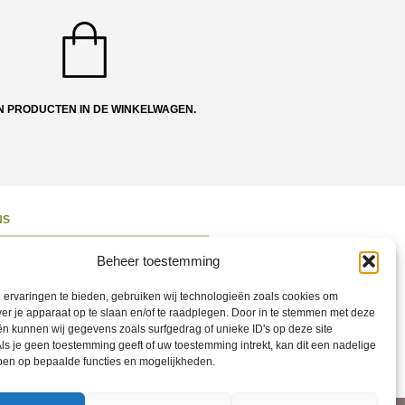
N PRODUCTEN IN DE WINKELWAGEN.
NS
ons
Beheer toestemming
 en Route
ervaringen te bieden, gebruiken wij technologieën zoals cookies om
ct opnemen
ver je apparaat op te slaan en/of te raadplegen. Door in te stemmen met deze
n kunnen wij gegevens zoals surfgedrag of unieke ID's op deze site
ons op Social
ls je geen toestemming geeft of uw toestemming intrekt, kan dit een nadelige
ben op bepaalde functies en mogelijkheden.