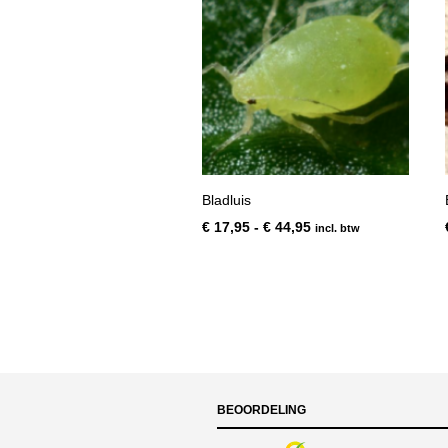
Bladluis
Prijsklasse:
€
17,95
-
€
44,95
incl. btw
€ 17,95
tot
€ 44,95
BEOORDELING