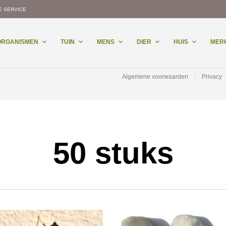
E SERVICE
-ORGANISMEN
TUIN
MENS
DIER
HUIS
MER
Algemene voorwaarden
Privacy
50 stuks