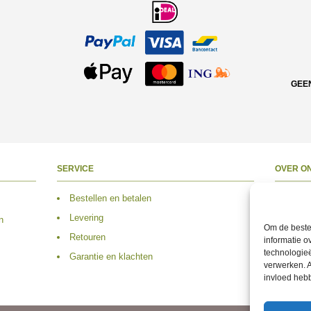
GEE
SERVICE
OVER O
Bestellen en betalen
Over 
Levering
Adres
n
Om de beste 
Retouren
Conta
informatie o
technologieë
Garantie en klachten
Volg 
verwerken. A
invloed heb