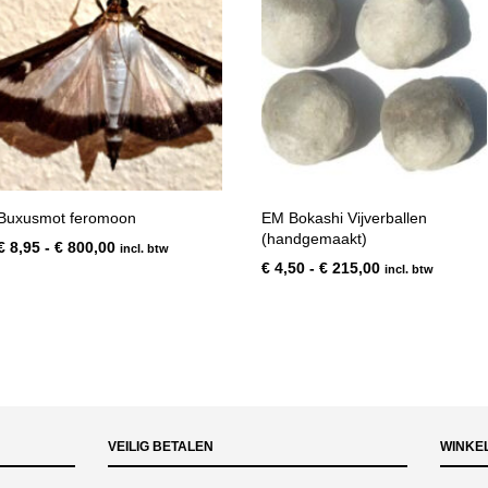
Buxusmot feromoon
EM Bokashi Vijverballen
(handgemaakt)
Prijsklasse:
€
8,95
-
€
800,00
incl. btw
€ 8,95
Prijsklasse:
€
4,50
-
€
215,00
incl. btw
tot
€ 4,50
€ 800,00
tot
€ 215,00
VEILIG BETALEN
WINKE