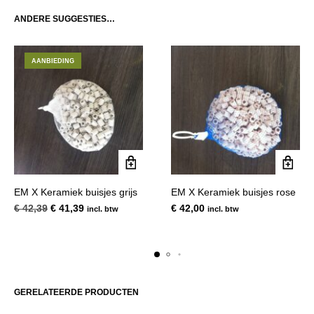
ANDERE SUGGESTIES…
AANBIEDING
EM X Keramiek buisjes grijs
EM X Keramiek buisjes rose
Oorspronkelijke
Huidige
€
42,39
€
41,39
€
42,00
incl. btw
incl. btw
prijs
prijs
was:
is:
€ 42,39.
€ 41,39.
GERELATEERDE PRODUCTEN