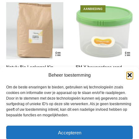
AANBIEDING
Dit
Dit
Natuly Bio Legkorrel Kip
EM X bewaardoos rond
product
product
Prijsklasse:
Prijsklasse:
€
12,45
-
€
37,90
€
14,25
-
€
19,50
Beheer toestemming
incl. btw
incl. btw
heeft
heeft
€ 12,45
€ 14,25
meerdere
meerde
tot
tot
Om de beste ervaringen te bieden, gebruiken wij technologieën zoals
variaties.
variatie
€ 37,90
€ 19,50
cookies om informatie over je apparaat op te slaan en/of te raadplegen.
Deze
Deze
Door in te stemmen met deze technologieën kunnen wij gegevens zoals
optie
optie
surfgedrag of unieke ID's op deze site verwerken. Als je geen toestemming
geeft of uw toestemming intrekt, kan dit een nadelige invloed hebben op
kan
kan
bepaalde functies en mogelijkheden.
gekozen
gekoze
worden
worden
op
op
Accepteren
de
de