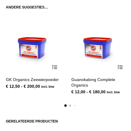
ANDERE SUGGESTIES…
Dit
Dit
GK Organics Zeewierpoeder
Guanokalong Complete
product
product
Organics
Prijsklasse:
€
12,50
-
€
200,00
incl. btw
heeft
heeft
€ 12,50
Prijsklasse:
€
12,00
-
€
180,00
incl. btw
meerdere
meerde
tot
€ 12,00
variaties.
variatie
€ 200,00
tot
Deze
Deze
€ 180,00
optie
optie
kan
kan
GERELATEERDE PRODUCTEN
gekozen
gekoze