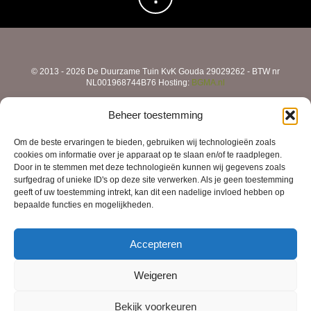
productpagina
product
© 2013 - 2026 De Duurzame Tuin KvK Gouda 29029262 - BTW nr
NL001968744B76 Hosting:
BGMA.nl
Beheer toestemming
Om de beste ervaringen te bieden, gebruiken wij technologieën zoals
cookies om informatie over je apparaat op te slaan en/of te raadplegen.
Door in te stemmen met deze technologieën kunnen wij gegevens zoals
surfgedrag of unieke ID's op deze site verwerken. Als je geen toestemming
geeft of uw toestemming intrekt, kan dit een nadelige invloed hebben op
bepaalde functies en mogelijkheden.
Accepteren
Weigeren
Bekijk voorkeuren