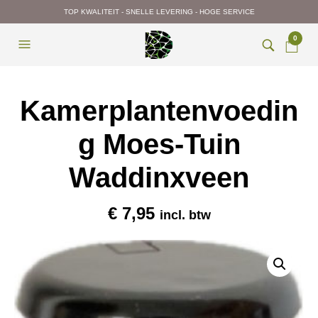
TOP KWALITEIT - SNELLE LEVERING - HOGE SERVICE
0
Kamerplantenvoedin
g Moes-Tuin
Waddinxveen
€
7,95
incl. btw