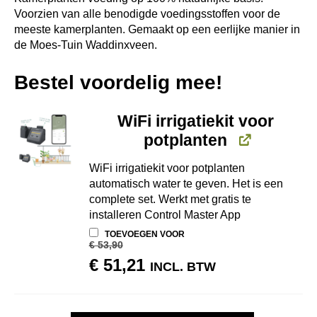
Voorzien van alle benodigde voedingsstoffen voor de
meeste kamerplanten. Gemaakt op een eerlijke manier in
de Moes-Tuin Waddinxveen.
Bestel voordelig mee!
WiFi irrigatiekit voor
potplanten
WiFi irrigatiekit voor potplanten
automatisch water te geven. Het is een
complete set. Werkt met gratis te
installeren Control Master App
TOEVOEGEN VOOR
€
53,90
OORSPRONKELIJKE
HUIDIGE
€
51,21
INCL. BTW
PRIJS
PRIJS
WAS:
IS:
€ 53,90.
€ 51,21.