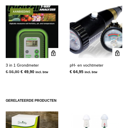
AANBIEDING
3 in 1 Grondmeter
pH- en vochtmeter
Oorspronkelijke
Huidige
€
56,90
€
49,90
€
64,95
incl. btw
incl. btw
prijs
prijs
was:
is:
€ 56,90.
€ 49,90.
GERELATEERDE PRODUCTEN