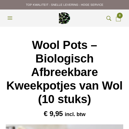
TOP KWALITEIT - SNELLE LEVERING - HOGE SERVICE
0
Wool Pots –
Biologisch
Afbreekbare
Kweekpotjes van Wol
(10 stuks)
€
9,95
incl. btw