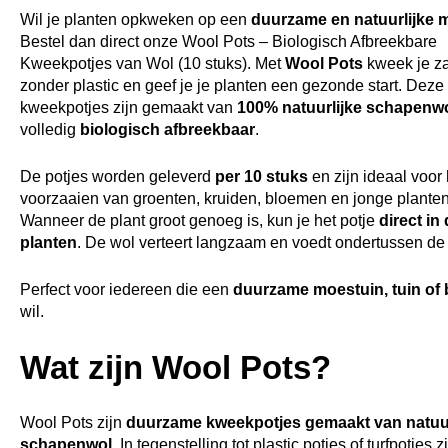
Wil je planten opkweken op een
duurzame en natuurlijke 
Bestel dan direct onze Wool Pots – Biologisch Afbreekbare
Kweekpotjes van Wol (10 stuks). Met
Wool Pots
kweek je za
zonder plastic en geef je je planten een gezonde start. Deze
kweekpotjes zijn gemaakt van
100% natuurlijke schapenw
volledig
biologisch afbreekbaar
.
De potjes worden geleverd
per 10 stuks
en zijn ideaal voor 
voorzaaien van groenten, kruiden, bloemen en jonge planten
Wanneer de plant groot genoeg is, kun je het potje
direct in
planten
. De wol verteert langzaam en voedt ondertussen d
Perfect voor iedereen die een
duurzame moestuin, tuin of
wil.
Wat zijn Wool Pots?
Wool Pots zijn
duurzame kweekpotjes gemaakt van natuur
schapenwol
. In tegenstelling tot plastic potjes of turfpotjes 