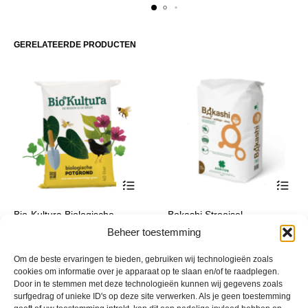
GERELATEERDE PRODUCTEN
Dit
Dit
Bio-Kultura Biologische
Bokashi Strooisel
product
product
Potgrond
Prijsklasse:
€
22,95
-
€
29,00
Beheer toestemming
incl. btw
heeft
heeft
Prijsklasse:
€ 22,95
€
10,25
-
€
714,00
incl. btw
meerdere
meerde
€ 10,25
tot
Om de beste ervaringen te bieden, gebruiken wij technologieën zoals
variaties.
variatie
tot
€ 29,00
cookies om informatie over je apparaat op te slaan en/of te raadplegen.
Deze
Deze
€ 714,00
Door in te stemmen met deze technologieën kunnen wij gegevens zoals
optie
optie
surfgedrag of unieke ID's op deze site verwerken. Als je geen toestemming