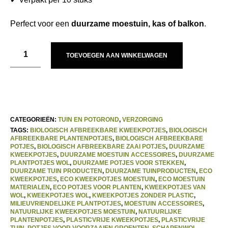
Perfect voor een
duurzame moestuin, kas of balkon
.
TOEVOEGEN AAN WINKELWAGEN
CATEGORIEËN:
TUIN EN POTGROND
,
VERZORGING
TAGS:
BIOLOGISCH AFBREEKBARE KWEEKPOTJES
,
BIOLOGISCH
AFBREEKBARE PLANTENPOTJES
,
BIOLOGISCH AFBREEKBARE
POTJES
,
BIOLOGISCH AFBREEKBARE ZAAI POTJES
,
DUURZAME
KWEEKPOTJES
,
DUURZAME MOESTUIN ACCESSOIRES
,
DUURZAME
PLANTPOTJES WOL
,
DUURZAME POTJES VOOR STEKKEN
,
DUURZAME TUIN PRODUCTEN
,
DUURZAME TUINPRODUCTEN
,
ECO
KWEEKPOTJES
,
ECO KWEEKPOTJES MOESTUIN
,
ECO MOESTUIN
MATERIALEN
,
ECO POTJES VOOR PLANTEN
,
KWEEKPOTJES VAN
WOL
,
KWEEKPOTJES WOL
,
KWEEKPOTJES ZONDER PLASTIC
,
MILIEUVRIENDELIJKE PLANTPOTJES
,
MOESTUIN ACCESSOIRES
,
NATUURLIJKE KWEEKPOTJES MOESTUIN
,
NATUURLIJKE
PLANTENPOTJES
,
PLASTICVRIJE KWEEKPOTJES
,
PLASTICVRIJE
TUIN
,
POTJES VOOR VOORZAAIEN GROENTEN
,
SCHAPENWOL