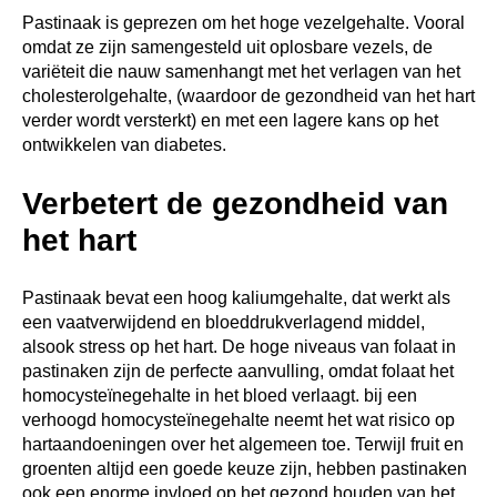
cardiovasculaire systeem.
Goed voor het
immuunsysteem
Pastinaak zit ook boordevol antioxidante vitamines en
organische verbindingen, die het lichaam beschermen
tegen vreemde indringers. Alsook tegen giftige
bijproducten van ons eigen cellulaire metabolisme.
Vitamine C en E werken als antioxidanten in het lichaam
en elimineren of neutraliseren vrije radicalen die
chronische ziekten zoals kanker kunnen veroorzaken.
Vitamine C stimuleert ook de productie van witte
bloedcellen om vreemde microben in het lichaam aan te
vallen, naast het functioneren als een sleutelelement in
de productie van collageen, dat een fundamentele
bouwsteen van ons lichaam is.