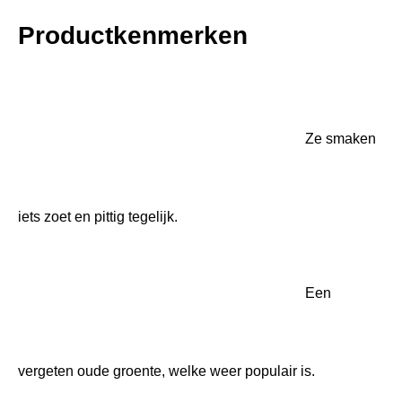
Productkenmerken
Ze smaken iets zoet en pittig tegelijk.
Een vergeten oude groente, welke weer populair is.
Kan zowel rauw als gestoofd gegeten worden.
Pinksternakel
Pastinaak, pinksternakel of witte wortel is een plant uit de
schermbloemenfamilie. Het is een circa 20 cm lang
wortelgewas met een zoete anijsachtige smaak en een
crème-witte kleur. Door de lengte van de penwortel is de
groente niet geschikt voor teelt op kleigronden.
Wat doet pastinaak met je
lichaam?