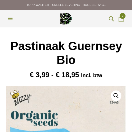
TOP KWALITEIT - SNELLE LEVERING - HOGE SERVICE
0
Pastinaak Guernsey
Bio
Prijsklasse:
€
3,99
-
€
18,95
incl. btw
€ 3,99
tot
€ 18,95