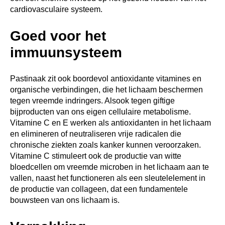
Verpakking
De verpakking is Bio-Based. Het bestaat uit restmateriaal
van tomatenplanten en gerecycled FSC papier.
Skal
Skal ziet erop toe dat het produceren of verhandelen van
biologische producten voldoet aan de biologische EU
verordening.
Al onze biologische zaden vindt u hier>>
ANDERE SUGGESTIES…