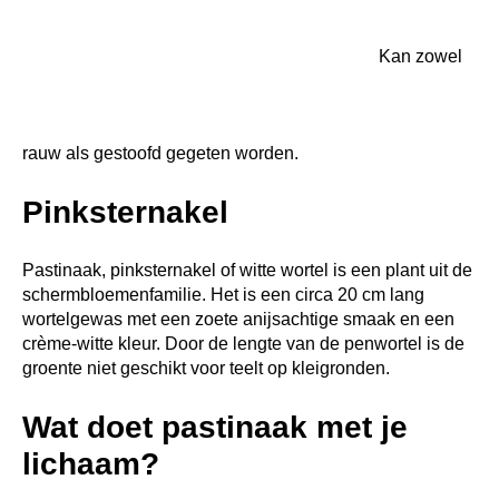
Pastinaak is geprezen om het hoge vezelgehalte. Vooral
omdat ze zijn samengesteld uit oplosbare vezels, de
variëteit die nauw samenhangt met het verlagen van het
cholesterolgehalte, (waardoor de gezondheid van het hart
verder wordt versterkt) en met een lagere kans op het
ontwikkelen van diabetes.
Verbetert de gezondheid van
het hart
Pastinaak bevat een hoog kaliumgehalte, dat werkt als
een vaatverwijdend en bloeddrukverlagend middel,
alsook stress op het hart. De hoge niveaus van folaat in
pastinaken zijn de perfecte aanvulling, omdat folaat het
homocysteïnegehalte in het bloed verlaagt. bij een
verhoogd homocysteïnegehalte neemt het wat risico op
hartaandoeningen over het algemeen toe. Terwijl fruit en
groenten altijd een goede keuze zijn, hebben pastinaken
ook een enorme invloed op het gezond houden van het