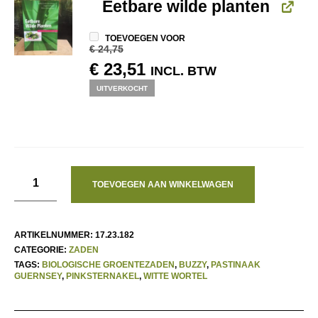
Eetbare wilde planten
TOEVOEGEN VOOR
€
24,75
OORSPRONKELIJKE
HUIDIGE
€
23,51
INCL. BTW
PRIJS
PRIJS
UITVERKOCHT
WAS:
IS:
€ 24,75.
€ 23,51.
TOEVOEGEN AAN WINKELWAGEN
ARTIKELNUMMER:
17.23.182
CATEGORIE:
ZADEN
TAGS:
BIOLOGISCHE GROENTEZADEN
,
BUZZY
,
PASTINAAK
GUERNSEY
,
PINKSTERNAKEL
,
WITTE WORTEL