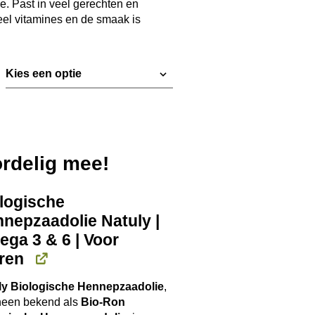
e. Past in veel gerechten en
€ 12,75
eel vitamines en de smaak is
ordelig mee!
logische
nepzaadolie Natuly |
ga 3 & 6 | Voor
ren
ly Biologische Hennepzaadolie
,
heen bekend als
Bio-Ron