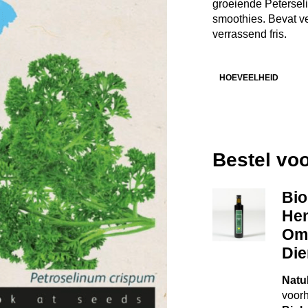
groeiende Peterseli
smoothies. Bevat v
verrassend fris.
HOEVEELHEID
Bestel vo
Bio
Hen
Ome
Die
Natu
voor