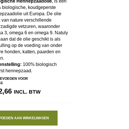
ogische Hennepzaadolie
, is een
 biologische, koudgeperste
pzaadolie uit Europa. De olie
 van nature verschillende
rzadigde vetzuren, waaronder
a 3, omega 6 en omega 9. Natuly
 aan dat de olie geschikt is als
lling op de voeding van onder
e honden, katten, paarden en
n.
nstelling:
100% biologisch
rst hennepzaad.
EVOEGEN VOOR
85
RSPRONKELIJKE
HUIDIGE
2,66
INCL. BTW
IJS
PRIJS
S:
IS:
3,85.
€ 22,66.
VOEGEN AAN WINKELWAGEN