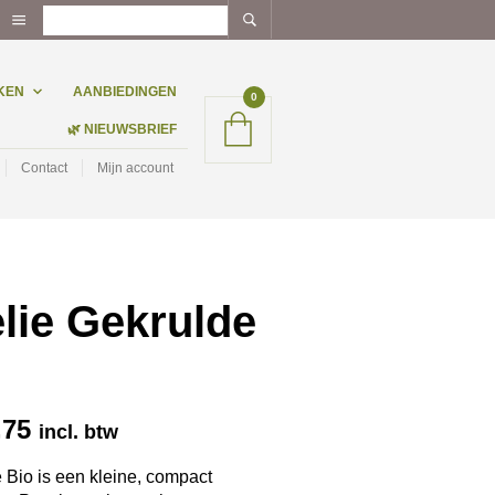
KEN
AANBIEDINGEN
0
🌿 NIEUWSBRIEF
Contact
Mijn account
lie Gekrulde
Prijsklasse:
,75
incl. btw
€ 2,69
tot
 Bio is een kleine, compact