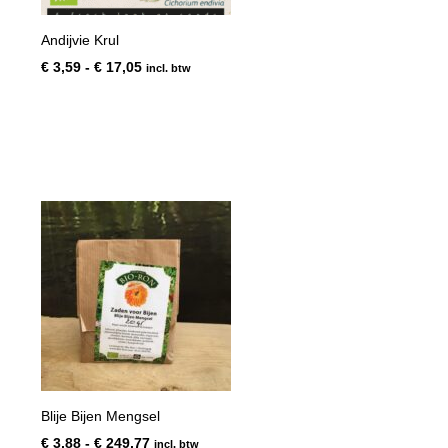
Andijvie Krul
Prijsklasse:
€
3,59
-
€
17,05
incl. btw
€ 3,59
tot
€ 17,05
Blije Bijen Mengsel
Prijsklasse:
€
3,88
-
€
249,77
incl. btw