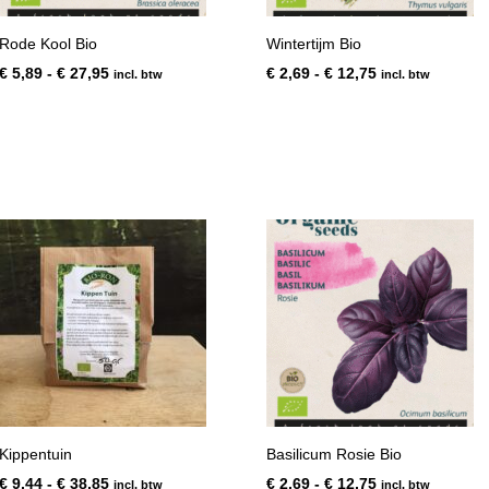
Rode Kool Bio
Wintertijm Bio
Prijsklasse:
Prijsklasse:
€
5,89
-
€
27,95
€
2,69
-
€
12,75
incl. btw
incl. btw
€ 5,89
€ 2,69
tot
tot
€ 27,95
€ 12,75
Kippentuin
Basilicum Rosie Bio
Prijsklasse:
Prijsklasse:
€
9,44
-
€
38,85
€
2,69
-
€
12,75
incl. btw
incl. btw