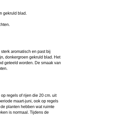
 gekruld blad.
chten.
 sterk aromatisch en past bij
ijn, donkergroen gekruld blad. Het
grond geteeld worden. De smaak van
hten.
p regels of rijen die 20 cm. uit
 periode maart-juni, ook op regels
r, de planten hebben wat ruimte
eken is normaal. Tijdens de