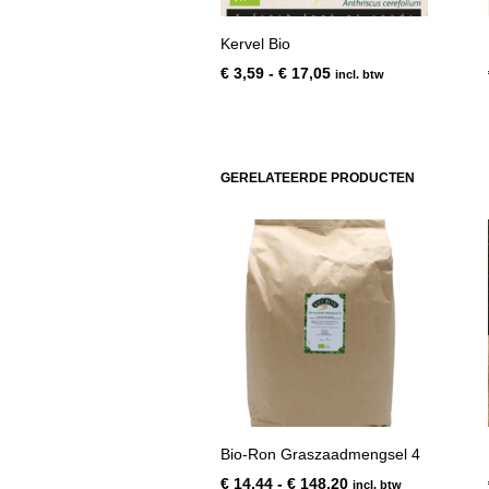
Kervel Bio
Prijsklasse:
€
3,59
-
€
17,05
incl. btw
€ 3,59
tot
€ 17,05
GERELATEERDE PRODUCTEN
Bio-Ron Graszaadmengsel 4
Prijsklasse:
€
14,44
-
€
148,20
incl. btw