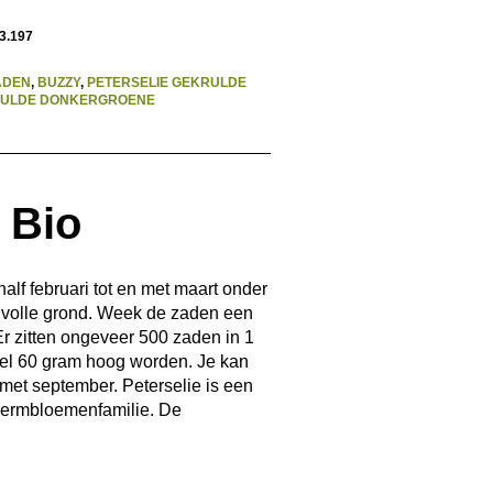
3.197
ADEN
,
BUZZY
,
PETERSELIE GEKRULDE
RULDE DONKERGROENE
 Bio
lf februari tot en met maart onder
e volle grond. Week de zaden een
Er zitten ongeveer 500 zaden in 1
wel 60 gram hoog worden. Je kan
 met september. Peterselie is een
schermbloemenfamilie. De