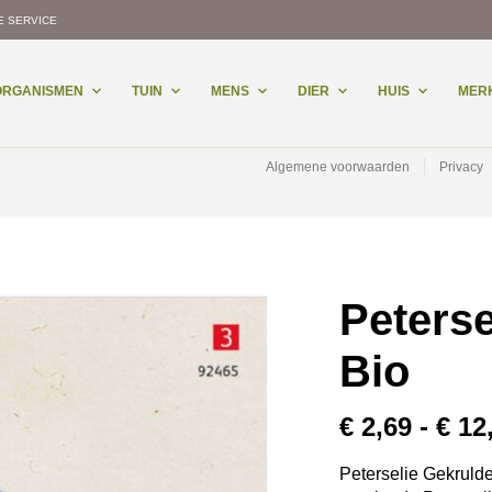
E SERVICE
-ORGANISMEN
TUIN
MENS
DIER
HUIS
MER
Algemene voorwaarden
Privacy
Peterse
Bio
€
2,69
-
€
12
Peterselie Gekrulde