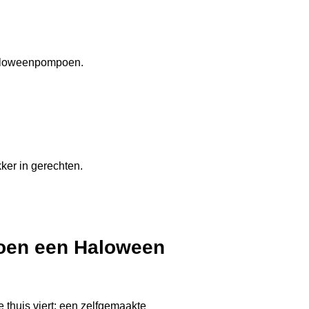
e thuis viert: een zelfgemaakte
ks heb je dat zo voor elkaar. Als je
je dat je teveel van de pompoen