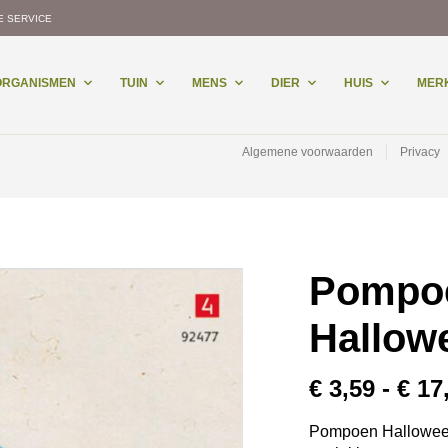
E SERVICE
-ORGANISMEN
TUIN
MENS
DIER
HUIS
MER
Algemene voorwaarden
Privacy
Pompo
Hallow
€
3,59
-
€
17
Pompoen Halloween