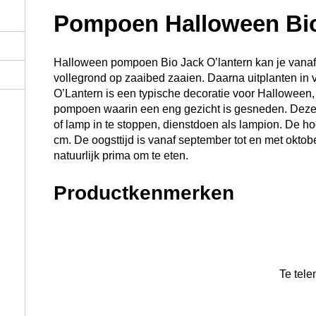
Pompoen Halloween Bi
Halloween pompoen Bio Jack O’lantern kan je vanaf b
vollegrond op zaaibed zaaien. Daarna uitplanten in 
O’Lantern is een typische decoratie voor Halloween,
pompoen waarin een eng gezicht is gesneden. Deze
of lamp in te stoppen, dienstdoen als lampion. De h
cm. De oogsttijd is vanaf september tot en met okt
natuurlijk prima om te eten.
Productkenmerken
Te telen onder glas of volle grond.
De Halloweenpompoen.
Ook lekker in gerechten.
Hoe maak je van een pomp