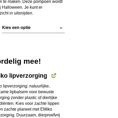
an te maken. Deze pompoen wordt
€ 17,05
ij Halloween. Je kunt er
icht in uitsnijden.
ordelig mee!
ko lipverzorging
 lipverzorging: natuurlijke,
zame lipbalsem voor bewuste
rging zonder plastic of dierlijke
diënten. Kies voor zachte lippen
n zachte planeet met EMiko
rzorging. Duurzaam, dierproefvrij