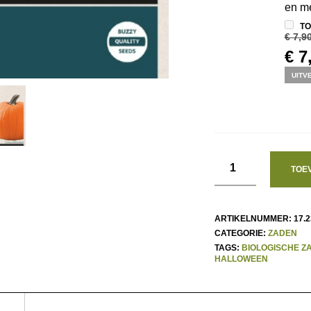
en me
TO
€
7,9
OO
€
7
PR
UITV
WA
€ 7
TOE
ARTIKELNUMMER:
17.2
CATEGORIE:
ZADEN
TAGS:
BIOLOGISCHE Z
HALLOWEEN