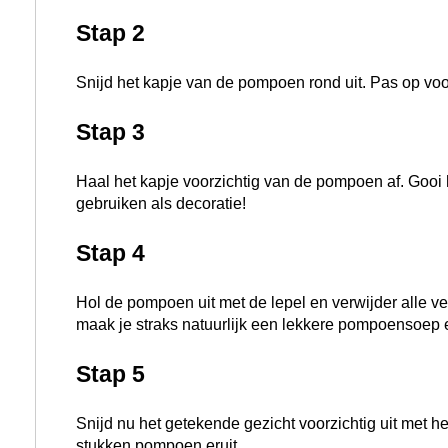
Snijd nu het getekende gezicht voorzichtig uit met 
stukken pompoen eruit.
Stap 6
Plaats een waxinelichtje in de uitgeholde pompoen 
deur of zet hem als decoratie neer in je huis.
Verpakking
De verpakking is Bio-Based. Het bestaat uit restmat
gerecycled FSC papier.
Skal
Skal ziet erop toe dat het produceren of verhandele
aan de biologische EU verordening.