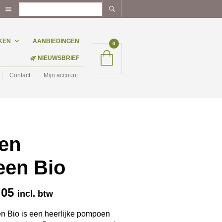
KEN
AANBIEDINGEN
0
🌿 NIEUWSBRIEF
Contact
Mijn account
en
een Bio
Prijsklasse:
,05
incl. btw
€ 3,59
tot
 Bio is een heerlijke pompoen