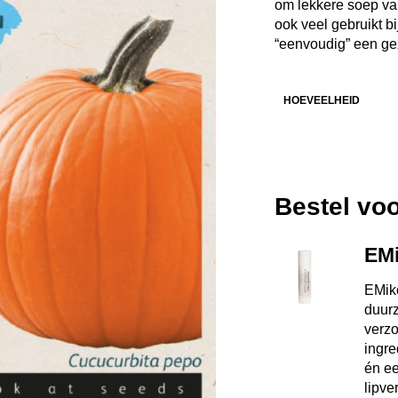
om lekkere soep v
ook veel gebruikt b
“eenvoudig” een gez
HOEVEELHEID
Bestel vo
EMi
EMiko
duur
verzo
ingre
én ee
lipve