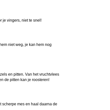
het scherpe mes en haal daarna de
en klaar! Zet de pompoen voor de
eriaal van tomatenplanten en
n van biologische producten voldoet