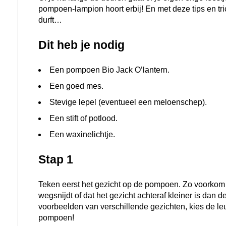
wegsnijdt of dat het gezicht achteraf kleiner is dan 
voorbeelden van verschillende gezichten, kies de leu
pompoen!
Stap 2
Snijd het kapje van de pompoen rond uit. Pas op voor 
Stap 3
Haal het kapje voorzichtig van de pompoen af. Gooi
gebruiken als decoratie!
Stap 4
Hol de pompoen uit met de lepel en verwijder alle ve
maak je straks natuurlijk een lekkere pompoensoep e
Stap 5