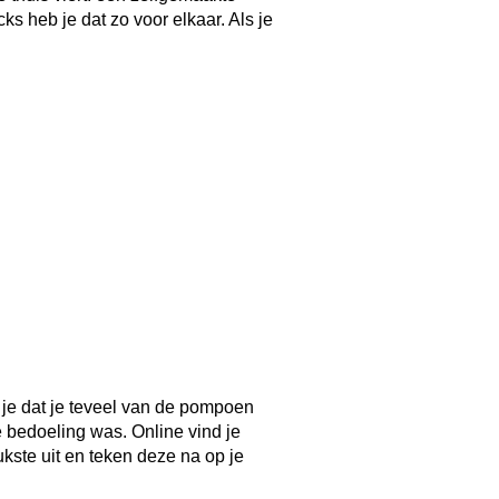
de bedoeling was. Online vind je
kste uit en teken deze na op je
je vingers, niet te snel!
 hem niet weg, je kan hem nog
zels en pitten. Van het vruchtvlees
n de pitten kan je roosteren!