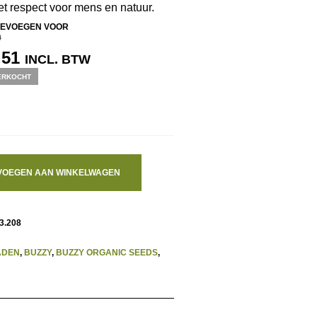
t respect voor mens en natuur.
EVOEGEN VOOR
0
RSPRONKELIJKE
HUIDIGE
,51
INCL. BTW
IJS
PRIJS
ERKOCHT
S:
IS:
,90.
€ 7,51.
VOEGEN AAN WINKELWAGEN
3.208
ADEN
,
BUZZY
,
BUZZY ORGANIC SEEDS
,