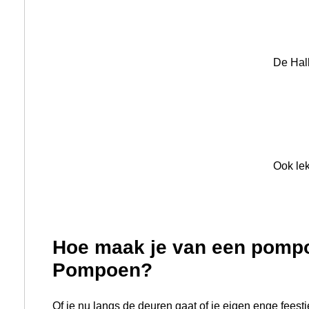
Pompoen?
Of je nu langs de deuren gaat of je eigen enge feestj
pompoen-lampion hoort erbij! En met deze tips en tric
durft…
Dit heb je nodig
Een pompoen Bio Jack O’lantern.
Een goed mes.
Stevige lepel (eventueel een meloenschep).
Een stift of potlood.
Een waxinelichtje.
Stap 1
Teken eerst het gezicht op de pompoen. Zo voorkom 