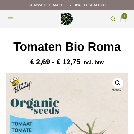
TOP KWALITEIT - SNELLE LEVERING - HOGE SERVICE
0
Tomaten Bio Roma
Prijsklasse:
€
2,69
-
€
12,75
incl. btw
€ 2,69
tot
€ 12,75