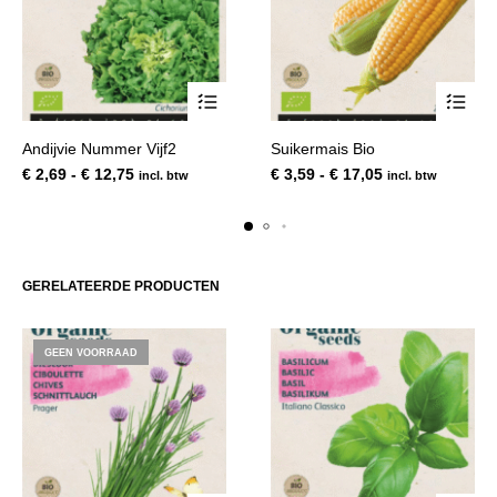
Dit
Dit
Andijvie Nummer Vijf2
Suikermais Bio
product
product
Prijsklasse:
Prijsklasse:
€
2,69
-
€
12,75
€
3,59
-
€
17,05
incl. btw
incl. btw
heeft
heeft
€ 2,69
€ 3,59
meerdere
meerde
tot
tot
variaties.
variatie
€ 12,75
€ 17,05
Deze
Deze
optie
optie
GERELATEERDE PRODUCTEN
kan
kan
gekozen
gekoze
worden
worden
GEEN VOORRAAD
op
op
de
de
productpagina
product