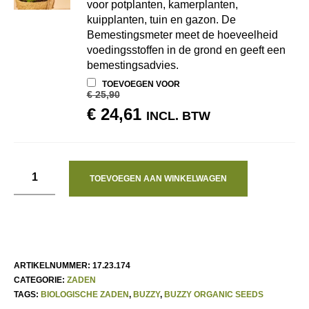
voor potplanten, kamerplanten,
kuipplanten, tuin en gazon. De
Bemestingsmeter meet de hoeveelheid
voedingsstoffen in de grond en geeft een
bemestingsadvies.
TOEVOEGEN VOOR
€
25,90
OORSPRONKELIJKE
HUIDIGE
€
24,61
INCL. BTW
PRIJS
PRIJS
WAS:
IS:
€ 25,90.
€ 24,61.
TOEVOEGEN AAN WINKELWAGEN
ARTIKELNUMMER:
17.23.174
CATEGORIE:
ZADEN
TAGS:
BIOLOGISCHE ZADEN
,
BUZZY
,
BUZZY ORGANIC SEEDS