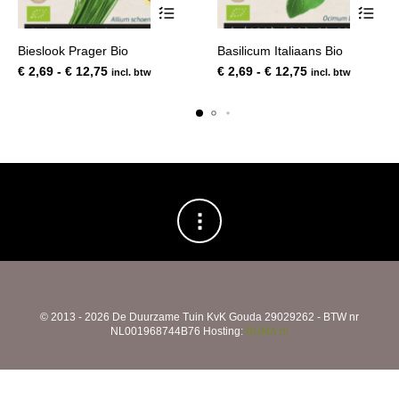
Dit
Dit
Bieslook Prager Bio
Basilicum Italiaans Bio
product
product
Prijsklasse:
Prijsklasse:
€
2,69
-
€
12,75
€
2,69
-
€
12,75
incl. btw
incl. btw
heeft
heeft
€ 2,69
€ 2,69
meerdere
meerde
tot
tot
variaties.
variatie
€ 12,75
€ 12,75
Deze
Deze
optie
optie
kan
kan
gekozen
gekoze
worden
worden
op
op
de
de
productpagina
product
© 2013 - 2026 De Duurzame Tuin KvK Gouda 29029262 - BTW nr
NL001968744B76 Hosting:
BGMA.nl