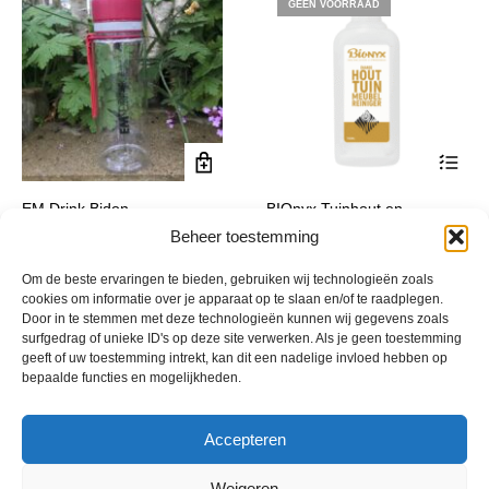
GEEN VOORRAAD
Dit
EM Drink Bidon
BIOnyx Tuinhout en
product
Meubelreiniger
€
13,25
Beheer toestemming
incl. btw
heeft
Prijsklasse:
€
9,99
-
€
54,99
incl. btw
meerde
€ 9,99
Om de beste ervaringen te bieden, gebruiken wij technologieën zoals
variatie
tot
cookies om informatie over je apparaat op te slaan en/of te raadplegen.
Deze
€ 54,99
Door in te stemmen met deze technologieën kunnen wij gegevens zoals
optie
surfgedrag of unieke ID's op deze site verwerken. Als je geen toestemming
kan
geeft of uw toestemming intrekt, kan dit een nadelige invloed hebben op
bepaalde functies en mogelijkheden.
gekoze
worden
op
Accepteren
de
product
Weigeren