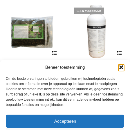
worden
op
GEEN VOORRAAD
de
product
Dit
Dit
Avengelus Granulaat
Besovil tegen Taxuskever
Beheer toestemming
product
product
Prijsklasse:
€
82,50
-
€
295,75
€
25,30
incl. btw
incl. btw
heeft
heeft
€ 82,50
Om de beste ervaringen te bieden, gebruiken wij technologieën zoals
meerdere
meerde
tot
cookies om informatie over je apparaat op te slaan en/of te raadplegen.
variaties.
variatie
€ 295,75
Door in te stemmen met deze technologieën kunnen wij gegevens zoals
Deze
Deze
surfgedrag of unieke ID's op deze site verwerken. Als je geen toestemming
optie
optie
geeft of uw toestemming intrekt, kan dit een nadelige invloed hebben op
bepaalde functies en mogelijkheden.
kan
kan
gekozen
gekoze
worden
worden
Accepteren
op
op