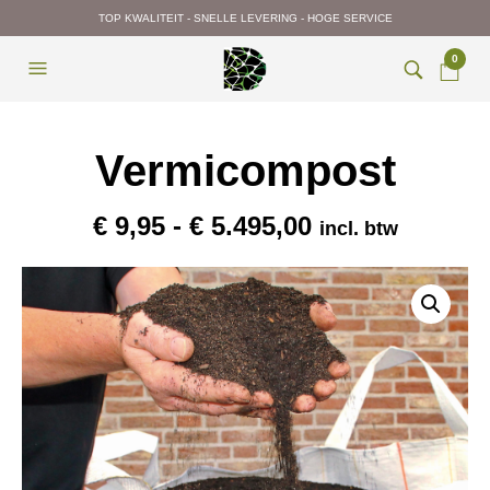
TOP KWALITEIT - SNELLE LEVERING - HOGE SERVICE
0
Vermicompost
Prijsklasse:
€
9,95
-
€
5.495,00
incl. btw
€ 9,95
tot
€ 5.495,00