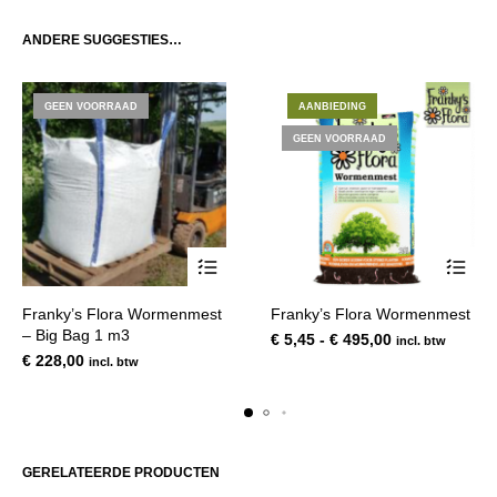
ANDERE SUGGESTIES…
GEEN VOORRAAD
AANBIEDING
GEEN VOORRAAD
Dit
Franky’s Flora Wormenmest
Franky’s Flora Wormenmest
product
– Big Bag 1 m3
Prijsklasse:
€
5,45
-
€
495,00
incl. btw
heeft
€ 5,45
€
228,00
incl. btw
meerde
tot
variatie
€ 495,00
Deze
optie
kan
GERELATEERDE PRODUCTEN
gekoze