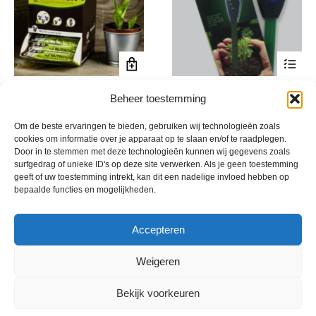
Organische wormenmest
Vochtsensor
Beheer toestemming
€
0,59
€
9,60
incl. btw
incl. btw
Om de beste ervaringen te bieden, gebruiken wij technologieën zoals
cookies om informatie over je apparaat op te slaan en/of te raadplegen.
Door in te stemmen met deze technologieën kunnen wij gegevens zoals
surfgedrag of unieke ID's op deze site verwerken. Als je geen toestemming
geeft of uw toestemming intrekt, kan dit een nadelige invloed hebben op
bepaalde functies en mogelijkheden.
Accepteren
Weigeren
Bekijk voorkeuren
© 2013 - 2026 De Duurzame Tuin KvK Gouda 29029262 - BTW nr
NL001968744B76 Hosting:
BGMA.nl