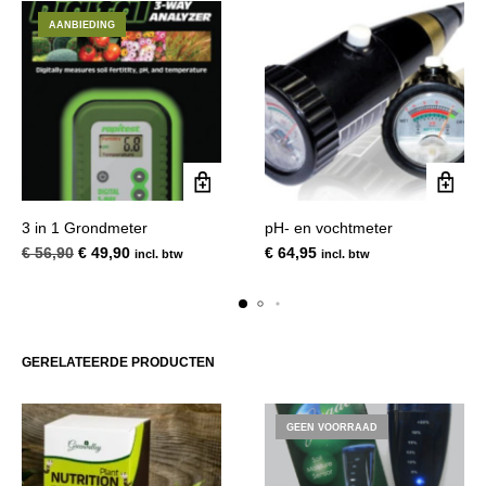
AANBIEDING
3 in 1 Grondmeter
pH- en vochtmeter
Oorspronkelijke
Huidige
€
56,90
€
49,90
€
64,95
incl. btw
incl. btw
prijs
prijs
was:
is:
€ 56,90.
€ 49,90.
GERELATEERDE PRODUCTEN
GEEN VOORRAAD