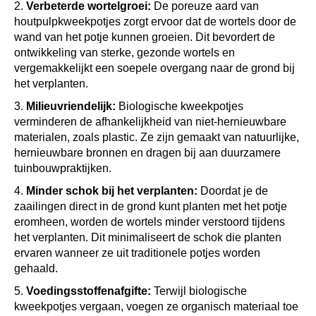
aan de grond, wat de bodemkwaliteit kan verbeteren en
voedingsstoffen aan de planten kan leveren.
Luchtcirculatie en waterafvoer:
De eigenschappen
van biologische kweekpotjes van houtpulp bevorderen
luchtcirculatie en waterafvoer, wat gunstig is voor de
gezondheid van de wortels en het voorkomen van
wortelrot.
Bevordering van gezonde groei:
De manier waarop
biologische kweekpotjes van houtpulp ontbinden en
uiteenvallen, kan de groei van planten stimuleren. Ze
worden gestimuleerd om door het potmateriaal heen te
groeien en zich aan te passen aan de omringende grond.
Minder plasticvervuiling:
Het gebruik van biologische
kweekpotjes draagt bij aan het verminderen van
plasticvervuiling in het milieu, omdat deze potjes op
natuurlijke wijze afbreken zonder schadelijke resten
achter te laten.
Ondersteun ook het duurzaam