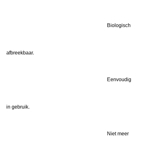
Biologisch afbreekbaar.
Eenvoudig in gebruik.
Niet meer verspenen.
Voordelen van SOGO
Biologische Potjes 8cm.
Biologische kweekpotjes, zoals die gemaakt zijn van
houtpulp, bieden verschillende voordelen ten opzichte
van traditionele plastic kweekpotjes. Hier zijn enkele
belangrijke voordelen:
Biologisch afbreekbaar:
Een van de grootste
voordelen is dat biologische kweekpotjes van houtpulp
biologisch afbreekbaar zijn. Na verloop van tijd vergaan
ze in de grond, wat de noodzaak van het verwijderen van
zaailingen uit de potjes voor het verplanten vermindert en
wortelverstoring minimaliseert.