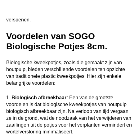
Verbeterde wortelgroei:
De poreuze aard van
houtpulpkweekpotjes zorgt ervoor dat de wortels door de
wand van het potje kunnen groeien. Dit bevordert de
ontwikkeling van sterke, gezonde wortels en
vergemakkelijkt een soepele overgang naar de grond bij
het verplanten.
Milieuvriendelijk:
Biologische kweekpotjes
verminderen de afhankelijkheid van niet-hernieuwbare
materialen, zoals plastic. Ze zijn gemaakt van natuurlijke,
hernieuwbare bronnen en dragen bij aan duurzamere
tuinbouwpraktijken.
Minder schok bij het verplanten:
Doordat je de
zaailingen direct in de grond kunt planten met het potje
eromheen, worden de wortels minder verstoord tijdens
het verplanten. Dit minimaliseert de schok die planten
ervaren wanneer ze uit traditionele potjes worden
gehaald.
Voedingsstoffenafgifte:
Terwijl biologische
kweekpotjes vergaan, voegen ze organisch materiaal toe