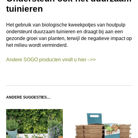
SOGO Eco Kweektray
SOGO Biologische Potjes
4x4cm
€
8,95
incl. btw
€
3,99
incl. btw
GERELATEERDE PRODUCTEN